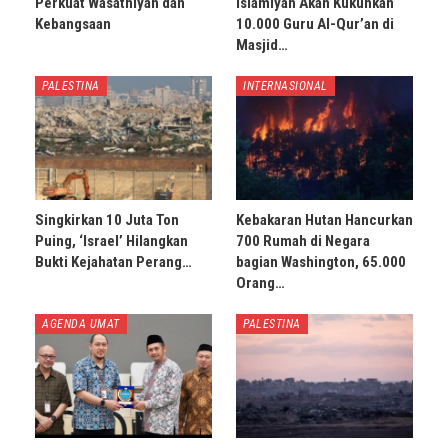
Perkuat Wasathiyah dan
Islamiyah Akan Kukuhkan
Kebangsaan
10.000 Guru Al-Qur’an di
Masjid…
PALESTINA
INTERNASIONAL
Singkirkan 10 Juta Ton
Kebakaran Hutan Hancurkan
Puing, ‘Israel’ Hilangkan
700 Rumah di Negara
Bukti Kejahatan Perang…
bagian Washington, 65.000
Orang…
AGENDA UMAT
PALESTINA