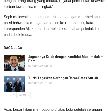
dengan orang-orang yang terluka. Pejabat pemerintah khawatir
korban tewas bisa meningkat.”
Sopir melewati satu pos pemeriksaan dengan memberitahu
polisi bahwa dia mengantar pasien ke rumah sakit, kata
koresponden Aljazeera, dan meledakkan bahan peledak itu
pada detik kedua.
BACA JUGA
Jagoannya Kalah dengan Kandidat Muslim dalam
Pemilu…
07/08/2026 08:00
Turki Tegaskan Serangan ‘Israel’ atas Suriah…
06/08/2026 21:48
PREV
NEXT
Asap besar hitam membubung di atas kota setelah serangan