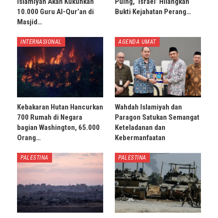
Islamiyah Akan Kukuhkan
Puing, ‘Israel’ Hilangkan
10.000 Guru Al-Qur’an di
Bukti Kejahatan Perang…
Masjid…
INTERNASIONAL
AGENDA UMAT
Kebakaran Hutan Hancurkan
Wahdah Islamiyah dan
700 Rumah di Negara
Paragon Satukan Semangat
bagian Washington, 65.000
Keteladanan dan
Orang…
Kebermanfaatan
PALESTINA
PALESTINA