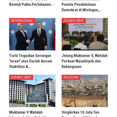
Bentuk Pakta Pertahanan…
Pemilu Pendahuluan
Demokrat di Michigan,…
INTERNASIONAL
AGENDA UMAT
Turki Tegaskan Serangan
Jelang Muktamar V, Wahdah
‘Israel’ atas Suriah Ancam
Perkuat Wasathiyah dan
Stabilitas &…
Kebangsaan
AGENDA UMAT
PALESTINA
Muktamar V Wahdah
Singkirkan 10 Juta Ton