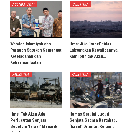
AGENDA UMAT
PALESTINA
Wahdah Islamiyah dan
Hms: Jika ‘Israel’ tidak
Paragon Satukan Semangat
Laksanakan Kewajibannya,
Keteladanan dan
Kami pun tak Akan…
Kebermanfaatan
PALESTINA
PALESTINA
Hms: Tak Akan Ada
Hamas Setujui Lucuti
Perlucutan Senjata
Senjata Secara Bertahap,
Sebelum ‘Israel’ Menarik
‘Israel’ Dituntut Keluar…