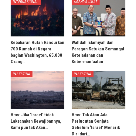
INTERNASIONAL
AGENDA UMAT
Kebakaran Hutan Hancurkan
Wahdah Islamiyah dan
700 Rumah di Negara
Paragon Satukan Semangat
bagian Washington, 65.000
Keteladanan dan
Orang…
Kebermanfaatan
PALESTINA
PALESTINA
Hms: Jika ‘Israel’ tidak
Hms: Tak Akan Ada
Laksanakan Kewajibannya,
Perlucutan Senjata
Kami pun tak Akan…
Sebelum ‘Israel’ Menarik
Diri dari…