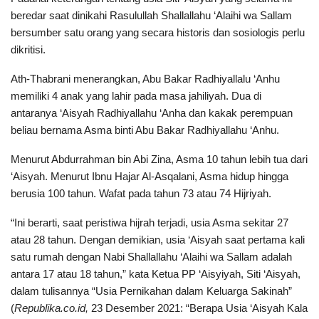
beredar saat dinikahi Rasulullah Shallallahu ‘Alaihi wa Sallam
bersumber satu orang yang secara historis dan sosiologis perlu
dikritisi.
Ath-Thabrani menerangkan, Abu Bakar Radhiyallalu ‘Anhu
memiliki 4 anak yang lahir pada masa jahiliyah. Dua di
antaranya ‘Aisyah Radhiyallahu ‘Anha dan kakak perempuan
beliau bernama Asma binti Abu Bakar Radhiyallahu ‘Anhu.
Menurut Abdurrahman bin Abi Zina, Asma 10 tahun lebih tua dari
‘Aisyah. Menurut Ibnu Hajar Al-Asqalani, Asma hidup hingga
berusia 100 tahun. Wafat pada tahun 73 atau 74 Hijriyah.
“Ini berarti, saat peristiwa hijrah terjadi, usia Asma sekitar 27
atau 28 tahun. Dengan demikian, usia ‘Aisyah saat pertama kali
satu rumah dengan Nabi Shallallahu ‘Alaihi wa Sallam adalah
antara 17 atau 18 tahun,” kata Ketua PP ‘Aisyiyah, Siti ‘Aisyah,
dalam tulisannya “Usia Pernikahan dalam Keluarga Sakinah”
(
Republika.co.id,
23 Desember 2021: “Berapa Usia ‘Aisyah Kala