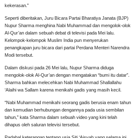
kekerasan.”
Seperti diberitakan, Juru Bicara Partai Bharatiya Janata (BJP)
Nupur Sharma menghina Nabi Muhammad dan mengolok-olok
Al-Qur’an dalam sebuah debat di televisi pada Mei lalu.
Kelompok-kelompok Muslim India pun menyerukan
penangkapan juru bicara dari partai Perdana Menteri Narendra
Modi tersebut.
Dalam diskusi pada 26 Mei lalu, Nupur Sharma diduga
mengolok-olok Al-Qur’an dengan mengatakan “bumi itu datar”.
Sharma bahkan melecehkan Nabi Muhammad Shallallahu
‘Alaihi wa Sallam karena menikahi gadis yang masih kecil.
“Nabi Muhammad menikahi seorang gadis berusia enam tahun
dan kemudian berhubungan dengannya pada usia sembilan
tahun,” kata Sharma dalam sebuah video yang kini telah
dihapus oleh saluran televisi tersebut.
Padahal keterangan tentang usia Siti ‘Aisyah yang selama ini