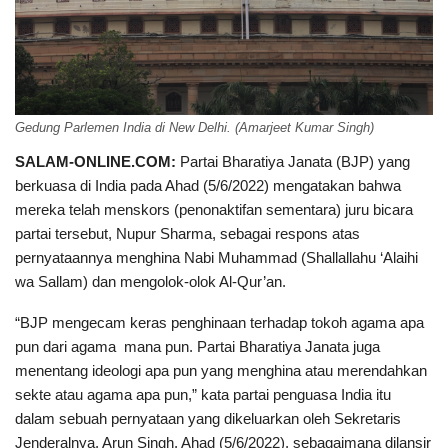
Gedung Parlemen India di New Delhi. (Amarjeet Kumar Singh)
SALAM-ONLINE.COM:
Partai Bharatiya Janata (BJP) yang
berkuasa di India pada Ahad (5/6/2022) mengatakan bahwa
mereka telah menskors (penonaktifan sementara) juru bicara
partai tersebut, Nupur Sharma, sebagai respons atas
pernyataannya menghina Nabi Muhammad (Shallallahu ‘Alaihi
wa Sallam) dan mengolok-olok Al-Qur’an.
“BJP mengecam keras penghinaan terhadap tokoh agama apa
pun dari agama mana pun. Partai Bharatiya Janata juga
menentang ideologi apa pun yang menghina atau merendahkan
sekte atau agama apa pun,” kata partai penguasa India itu
dalam sebuah pernyataan yang dikeluarkan oleh Sekretaris
Jenderalnya, Arun Singh, Ahad (5/6/2022), sebagaimana dilansir