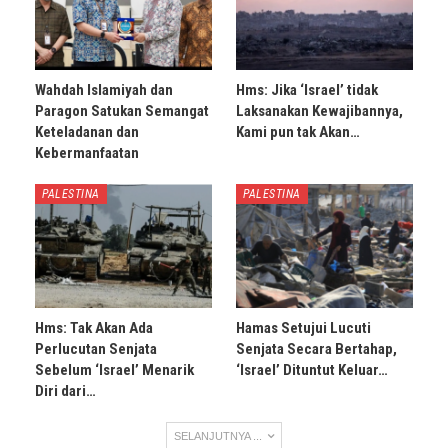
Wahdah Islamiyah dan
Hms: Jika ‘Israel’ tidak
Paragon Satukan Semangat
Laksanakan Kewajibannya,
Keteladanan dan
Kami pun tak Akan…
Kebermanfaatan
PALESTINA
PALESTINA
Hms: Tak Akan Ada
Hamas Setujui Lucuti
Perlucutan Senjata
Senjata Secara Bertahap,
Sebelum ‘Israel’ Menarik
‘Israel’ Dituntut Keluar…
Diri dari…
SELANJUTNYA ...