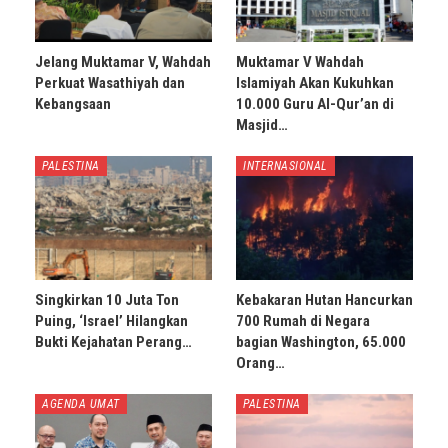
Jelang Muktamar V, Wahdah
Muktamar V Wahdah
Perkuat Wasathiyah dan
Islamiyah Akan Kukuhkan
Kebangsaan
10.000 Guru Al-Qur’an di
Masjid…
PALESTINA
INTERNASIONAL
Singkirkan 10 Juta Ton
Kebakaran Hutan Hancurkan
Puing, ‘Israel’ Hilangkan
700 Rumah di Negara
Bukti Kejahatan Perang…
bagian Washington, 65.000
Orang…
AGENDA UMAT
PALESTINA