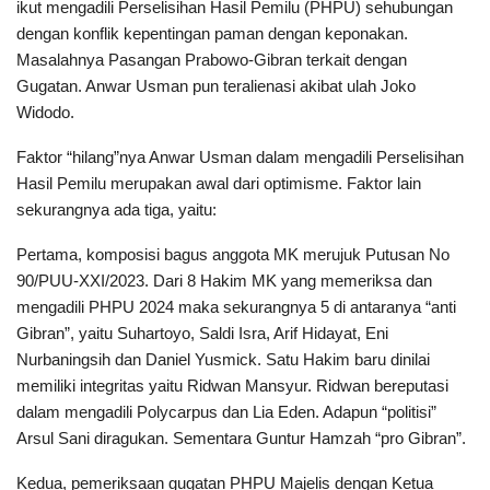
ikut mengadili Perselisihan Hasil Pemilu (PHPU) sehubungan
dengan konflik kepentingan paman dengan keponakan.
Masalahnya Pasangan Prabowo-Gibran terkait dengan
Gugatan. Anwar Usman pun teralienasi akibat ulah Joko
Widodo.
Faktor “hilang”nya Anwar Usman dalam mengadili Perselisihan
Hasil Pemilu merupakan awal dari optimisme. Faktor lain
sekurangnya ada tiga, yaitu:
Pertama, komposisi bagus anggota MK merujuk Putusan No
90/PUU-XXI/2023. Dari 8 Hakim MK yang memeriksa dan
mengadili PHPU 2024 maka sekurangnya 5 di antaranya “anti
Gibran”, yaitu Suhartoyo, Saldi Isra, Arif Hidayat, Eni
Nurbaningsih dan Daniel Yusmick. Satu Hakim baru dinilai
memiliki integritas yaitu Ridwan Mansyur. Ridwan bereputasi
dalam mengadili Polycarpus dan Lia Eden. Adapun “politisi”
Arsul Sani diragukan. Sementara Guntur Hamzah “pro Gibran”.
Kedua, pemeriksaan gugatan PHPU Majelis dengan Ketua