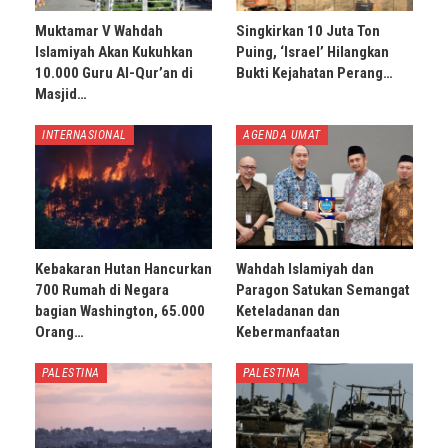
Muktamar V Wahdah
Singkirkan 10 Juta Ton
Islamiyah Akan Kukuhkan
Puing, ‘Israel’ Hilangkan
10.000 Guru Al-Qur’an di
Bukti Kejahatan Perang…
Masjid…
INTERNASIONAL
AGENDA UMAT
Kebakaran Hutan Hancurkan
Wahdah Islamiyah dan
700 Rumah di Negara
Paragon Satukan Semangat
bagian Washington, 65.000
Keteladanan dan
Orang…
Kebermanfaatan
PALESTINA
PALESTINA