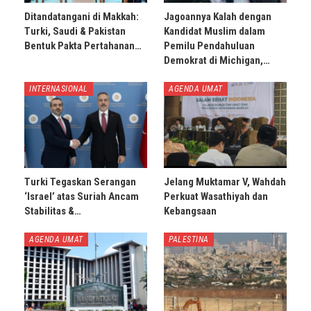
Ditandatangani di Makkah:
Jagoannya Kalah dengan
Turki, Saudi & Pakistan
Kandidat Muslim dalam
Bentuk Pakta Pertahanan…
Pemilu Pendahuluan
Demokrat di Michigan,…
INTERNASIONAL
AGENDA UMAT
Turki Tegaskan Serangan
Jelang Muktamar V, Wahdah
‘Israel’ atas Suriah Ancam
Perkuat Wasathiyah dan
Stabilitas &…
Kebangsaan
AGENDA UMAT
PALESTINA