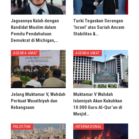
Jagoannya Kalah dengan
Turki Tegaskan Serangan
Kandidat Muslim dalam
‘Israel’ atas Suriah Ancam
Pemilu Pendahuluan
Stabilitas &…
Demokrat di Michigan,…
AGENDA UMAT
AGENDA UMAT
Jelang Muktamar V, Wahdah
Muktamar V Wahdah
Perkuat Wasathiyah dan
Islamiyah Akan Kukuhkan
Kebangsaan
10.000 Guru Al-Qur’an di
Masjid…
PALESTINA
INTERNASIONAL