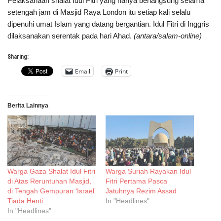
Pelaksanaan shalat Idul Fitri yang hanya berlangsung selama
setengah jam di Masjid Raya London itu setiap kali selalu
dipenuhi umat Islam yang datang bergantian. Idul Fitri di Inggris
dilaksanakan serentak pada hari Ahad.
(antara/salam-online)
Sharing:
Email
Print
Berita Lainnya
Warga Gaza Shalat Idul Fitri
Warga Suriah Rayakan Idul
di Atas Reruntuhan Masjid,
Fitri Pertama Pasca
di Tengah Gempuran ‘Israel’
Jatuhnya Rezim Assad
Tiada Henti
In "Headlines"
In "Headlines"