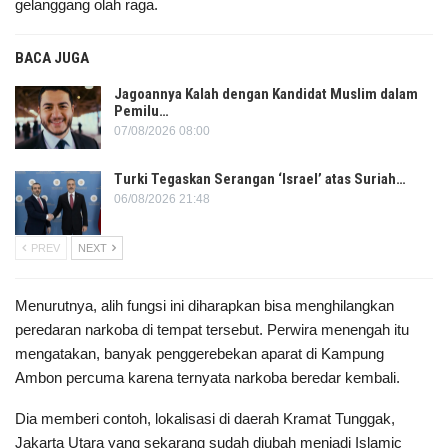
gelanggang olah raga.
BACA JUGA
Jagoannya Kalah dengan Kandidat Muslim dalam
Pemilu…
07/08/2026 08:00
Turki Tegaskan Serangan ‘Israel’ atas Suriah…
06/08/2026 21:48
PREV
NEXT
Menurutnya, alih fungsi ini diharapkan bisa menghilangkan
peredaran narkoba di tempat tersebut. Perwira menengah itu
mengatakan, banyak penggerebekan aparat di Kampung
Ambon percuma karena ternyata narkoba beredar kembali.
Dia memberi contoh, lokalisasi di daerah Kramat Tunggak,
Jakarta Utara yang sekarang sudah diubah menjadi Islamic