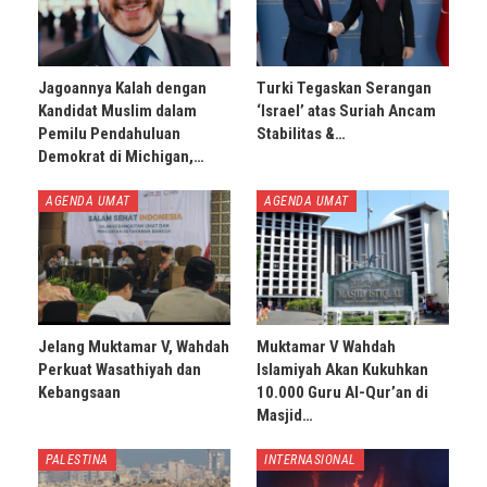
Jagoannya Kalah dengan
Turki Tegaskan Serangan
Kandidat Muslim dalam
‘Israel’ atas Suriah Ancam
Pemilu Pendahuluan
Stabilitas &…
Demokrat di Michigan,…
AGENDA UMAT
AGENDA UMAT
Jelang Muktamar V, Wahdah
Muktamar V Wahdah
Perkuat Wasathiyah dan
Islamiyah Akan Kukuhkan
Kebangsaan
10.000 Guru Al-Qur’an di
Masjid…
PALESTINA
INTERNASIONAL