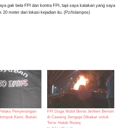
Saya
gak
bela FPI dan kontra FPI, tapi saya katakan yang saya
 20 meter dari lokasi kejadian itu. (Pz/Islampos)
Pelaku Penyerangan
FPI Duga Mobil Berisi Jeriken Bensin
elompok Kami, Bukan
di Cawang Sengaja Dibakar untuk
Teror Habib Rizieq