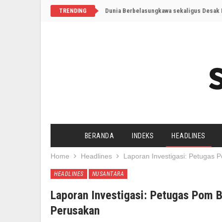
Dunia Berbelasungkawa sekaligus Desak I
TRENDING
BERANDA
INDEKS
HEADLINES
Home
Headlines
Laporan Investigasi: Petugas
HEADLINES
NUSANTARA
Laporan Investigasi: Petugas Pom 
Perusakan