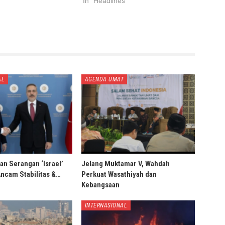
In "Headlines"
AL
AGENDA UMAT
an Serangan ‘Israel’
Jelang Muktamar V, Wahdah
Ancam Stabilitas &…
Perkuat Wasathiyah dan
Kebangsaan
INTERNASIONAL