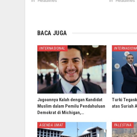
In "Headlines"
In "Headlines"
BACA JUGA
INTERNASIONAL
INTERNASION
Jagoannya Kalah dengan Kandidat
Turki Tegask
Muslim dalam Pemilu Pendahuluan
atas Suriah 
Demokrat di Michigan,…
AGENDA UMAT
PALESTINA