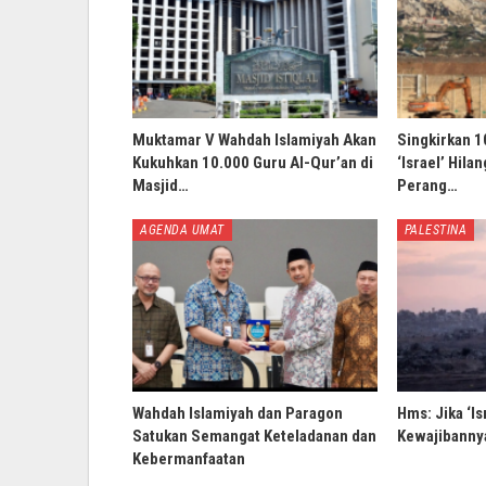
Muktamar V Wahdah Islamiyah Akan
Singkirkan 1
Kukuhkan 10.000 Guru Al-Qur’an di
‘Israel’ Hila
Masjid…
Perang…
AGENDA UMAT
PALESTINA
Wahdah Islamiyah dan Paragon
Hms: Jika ‘Is
Satukan Semangat Keteladanan dan
Kewajibannya
Kebermanfaatan