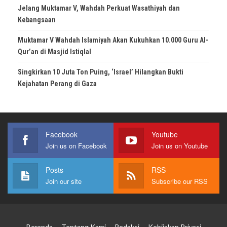
Jelang Muktamar V, Wahdah Perkuat Wasathiyah dan
Kebangsaan
Muktamar V Wahdah Islamiyah Akan Kukuhkan 10.000 Guru Al-
Qur’an di Masjid Istiqlal
Singkirkan 10 Juta Ton Puing, ‘Israel’ Hilangkan Bukti
Kejahatan Perang di Gaza
Facebook
Youtube
Join us on Facebook
Join us on Youtube
Posts
RSS
Join our site
Subscribe our RSS
Beranda
Tentang Kami
Redaksi
Kebijakan Privasi