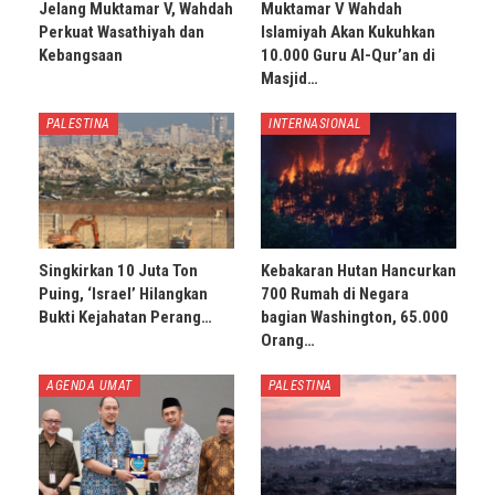
Jelang Muktamar V, Wahdah
Muktamar V Wahdah
Perkuat Wasathiyah dan
Islamiyah Akan Kukuhkan
Kebangsaan
10.000 Guru Al-Qur’an di
Masjid…
PALESTINA
INTERNASIONAL
Singkirkan 10 Juta Ton
Kebakaran Hutan Hancurkan
Puing, ‘Israel’ Hilangkan
700 Rumah di Negara
Bukti Kejahatan Perang…
bagian Washington, 65.000
Orang…
AGENDA UMAT
PALESTINA