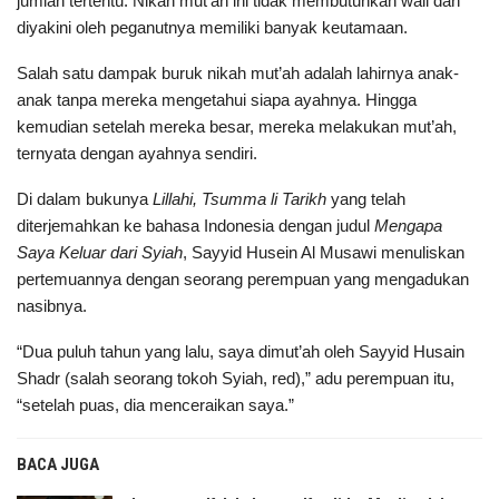
jumlah tertentu. Nikah mut’ah ini tidak membutuhkan wali dan
diyakini oleh peganutnya memiliki banyak keutamaan.
Salah satu dampak buruk nikah mut’ah adalah lahirnya anak-
anak tanpa mereka mengetahui siapa ayahnya. Hingga
kemudian setelah mereka besar, mereka melakukan mut’ah,
ternyata dengan ayahnya sendiri.
Di dalam bukunya
Lillahi, Tsumma li Tarikh
yang telah
diterjemahkan ke bahasa Indonesia dengan judul
Mengapa
Saya Keluar dari Syiah
, Sayyid Husein Al Musawi menuliskan
pertemuannya dengan seorang perempuan yang mengadukan
nasibnya.
“Dua puluh tahun yang lalu, saya dimut’ah oleh Sayyid Husain
Shadr (salah seorang tokoh Syiah, red),” adu perempuan itu,
“setelah puas, dia menceraikan saya.”
BACA JUGA