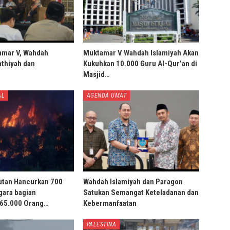
amar V, Wahdah
Muktamar V Wahdah Islamiyah Akan
thiyah dan
Kukuhkan 10.000 Guru Al-Qur’an di
Masjid…
AL
AGENDA UMAT
utan Hancurkan 700
Wahdah Islamiyah dan Paragon
gara bagian
Satukan Semangat Keteladanan dan
 65.000 Orang…
Kebermanfaatan
PALESTINA