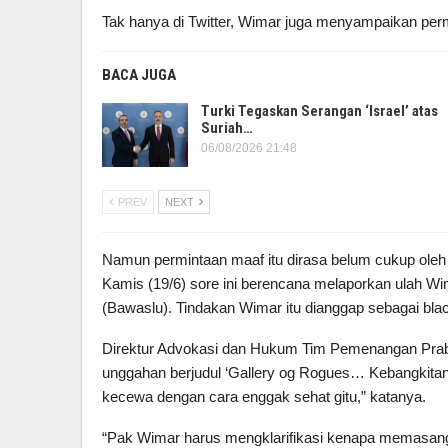
Tak hanya di Twitter, Wimar juga menyampaikan pe
BACA JUGA
Turki Tegaskan Serangan ‘Israel’ atas
Suriah…
06/08/2026 21:48
PREV
NEXT
Namun permintaan maaf itu dirasa belum cukup oleh
Kamis (19/6) sore ini berencana melaporkan ulah 
(Bawaslu). Tindakan Wimar itu dianggap sebagai bla
Direktur Advokasi dan Hukum Tim Pemenangan Pra
unggahan berjudul ‘Gallery og Rogues… Kebangkitan
kecewa dengan cara enggak sehat gitu,” katanya.
“Pak Wimar harus mengklarifikasi kenapa memasang g