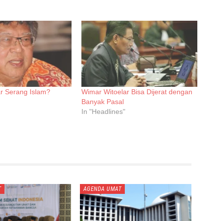
r Serang Islam?
Wimar Witoelar Bisa Dijerat dengan
Banyak Pasal
In "Headlines"
T
AGENDA UMAT