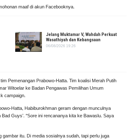
rmohonan maaf di akun Facebooknya.
Jelang Muktamar V, Wahdah Perkuat
Wasathiyah dan Kebangsaan
06/08/2026 19:26
 tim Pemenangan Prabowo-Hatta. Tim koalisi Merah Putih
Wimar Witoelar ke Badan Pengawas Pemilihan Umum
ck campaign.
bowo-Hatta, Habiburokhman geram dengan munculnya
 Bad Guys’. “Sore ini rencananya kita ke Bawaslu. Saya
ambar itu. Di media sosialnya sudah, tapi perlu juga