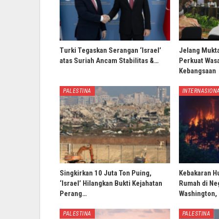
Turki Tegaskan Serangan ‘Israel’
Jelang Mukt
atas Suriah Ancam Stabilitas &…
Perkuat Wasa
Kebangsaan
PALESTINA
INTERNASION
Singkirkan 10 Juta Ton Puing,
Kebakaran H
‘Israel’ Hilangkan Bukti Kejahatan
Rumah di Ne
Perang…
Washington,
PALESTINA
PALESTINA