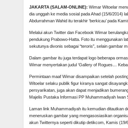
JAKARTA (SALAM-ONLINE):
Wimar Witoelar menu
dia unggah ke media sosial pada Ahad (15/6/2014) l
Abdurrahman Wahid itu terakhir ‘berkicau’ pada Kamis
Melalui akun Twitter dan Facebook Wimar berulangka
pendukung Prabowo-Hatta. Foto itu menggunakan lat
sekutunya divonis sebagai “teroris”, selain gambar 
Dalam gambar itu juga terdapat logo beberapa orm
Wimar menyertakan judul ‘Gallery of Rogues… Keban
Permintaan maaf Wimar disampaikan setelah postin
Witoelar selaku publik figur kiranya sangat disayangk
persyarikatan, juga akan dapat menjadikan bumerang
Majelis Pustaka Informasi PP Muhammadiyah Iwan S
Laman link Muhammadiyah itu kemudian ditautkan de
meneruskan gambar yang mengasosiasikan organisa
akun Twitternya seperti dikutip detikcom, Kamis (19/