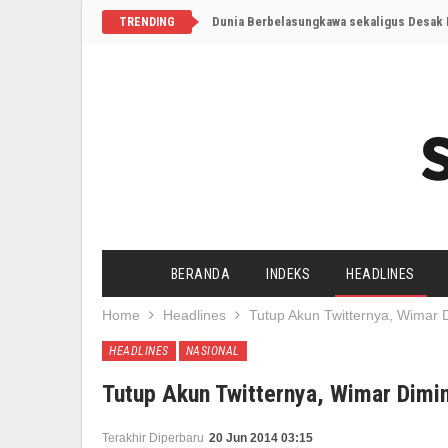
Dunia Berbelasungkawa sekaligus Desak I
TRENDING
BERANDA
INDEKS
HEADLINES
Home
Headlines
Tutup Akun Twitternya, Wimar 
HEADLINES
NASIONAL
Tutup Akun Twitternya, Wimar Dimi
Terakhir Diperbaru
20 Jun 2014 03:15