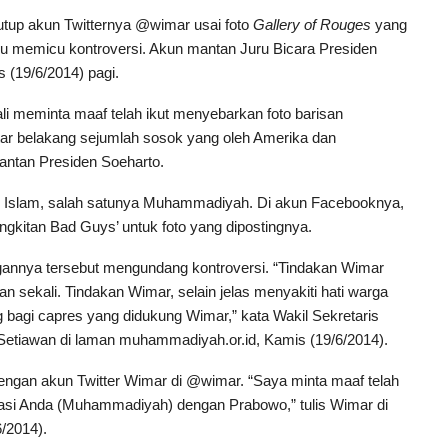
tup akun Twitternya @wimar usai foto
Gallery of Rouges
yang
alu memicu kontroversi. Akun mantan Juru Bicara Presiden
 (19/6/2014) pagi.
li meminta maaf telah ikut menyebarkan foto barisan
ar belakang sejumlah sosok yang oleh Amerika dan
mantan Presiden Soeharto.
as Islam, salah satunya Muhammadiyah. Di akun Facebooknya,
gkitan Bad Guys’ untuk foto yang dipostingnya.
gannya tersebut mengundang kontroversi. “Tindakan Wimar
an sekali. Tindakan Wimar, selain jelas menyakiti hati warga
 bagi capres yang didukung Wimar,” kata Wakil Sekretaris
etiawan di laman muhammadiyah.or.id, Kamis (19/6/2014).
ngan akun Twitter Wimar di @wimar. “Saya minta maaf telah
si Anda (Muhammadiyah) dengan Prabowo,” tulis Wimar di
6/2014).