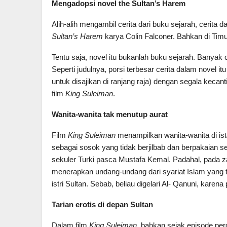
Mengadopsi novel the Sultan’s Harem
Alih-alih mengambil cerita dari buku sejarah, cerita 
Sultan’s Harem
karya Colin Falconer. Bahkan di Timu
Tentu saja, novel itu bukanlah buku sejarah. Banyak
Seperti judulnya, porsi terbesar cerita dalam novel it
untuk disajikan di ranjang raja) dengan segala kecant
film
King Suleiman
.
Wanita-wanita tak menutup aurat
Film
King Suleiman
menampilkan wanita-wanita di ist
sebagai sosok yang tidak berjilbab dan berpakaian 
sekuler Turki pasca Mustafa Kemal. Padahal, pada 
menerapkan undang-undang dari syariat Islam yang t
istri Sultan. Sebab, beliau digelari Al- Qanuni, kare
Tarian erotis di depan Sultan
Dalam film
King Suleiman
, bahkan sejak episode perd