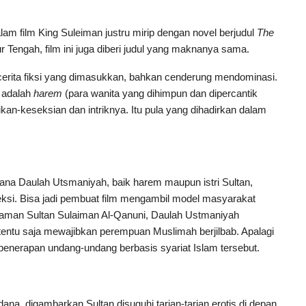
dalam film King Suleiman justru mirip dengan novel berjudul
The
r Tengah, film ini juga diberi judul yang maknanya sama.
 cerita fiksi yang dimasukkan, bahkan cenderung mendominasi.
u adalah
harem
(para wanita yang dihimpun dan dipercantik
ikan-keseksian dan intriknya. Itu pula yang dihadirkan dalam
ana Daulah Utsmaniyah, baik harem maupun istri Sultan,
seksi. Bisa jadi pembuat film mengambil model masyarakat
zaman Sultan Sulaiman Al-Qanuni, Daulah Ustmaniyah
entu saja mewajibkan perempuan Muslimah berjilbab. Apalagi
na penerapan undang-undang berbasis syariat Islam tersebut.
ana, digambarkan Sultan disuguhi tarian-tarian erotis di depan