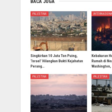
BACA JUGA
PALESTINA
INTERNASION
Singkirkan 10 Juta Ton Puing,
Kebakaran H
‘Israel’ Hilangkan Bukti Kejahatan
Rumah di Ne
Perang…
Washington,
PALESTINA
PALESTINA