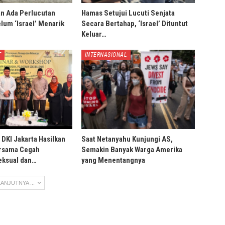
an Ada Perlucutan
Hamas Setujui Lucuti Senjata
lum ‘Israel’ Menarik
Secara Bertahap, ‘Israel’ Dituntut
Keluar…
T
INTERNASIONAL
DKI Jakarta Hasilkan
Saat Netanyahu Kunjungi AS,
ersama Cegah
Semakin Banyak Warga Amerika
eksual dan…
yang Menentangnya
ANJUTNYA ...