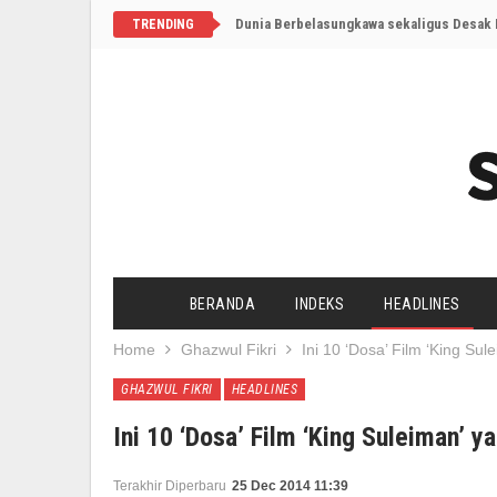
Dunia Berbelasungkawa sekaligus Desak I
TRENDING
BERANDA
INDEKS
HEADLINES
Home
Ghazwul Fikri
Ini 10 ‘Dosa’ Film ‘King Su
GHAZWUL FIKRI
HEADLINES
Ini 10 ‘Dosa’ Film ‘King Suleiman’ 
Terakhir Diperbaru
25 Dec 2014 11:39