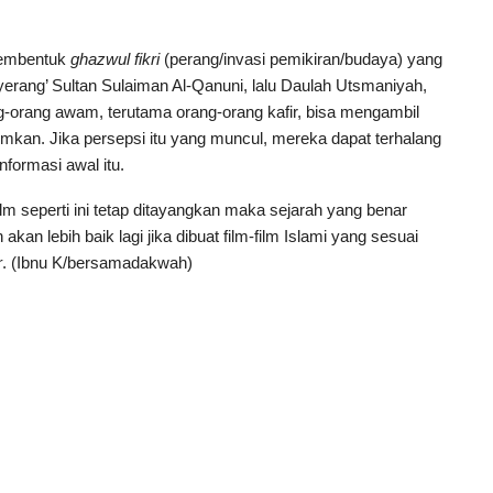
membentuk
ghazwul fikri
(perang/invasi pemikiran/budaya) yang
rang’ Sultan Sulaiman Al-Qanuni, lalu Daulah Utsmaniyah,
g-orang awam, terutama orang-orang kafir, bisa mengambil
lmkan. Jika persepsi itu yang muncul, mereka dapat terhalang
formasi awal itu.
ilm seperti ini tetap ditayangkan maka sejarah yang benar
kan lebih baik lagi jika dibuat film-film Islami yang sesuai
r
. (Ibnu K/bersamadakwah)