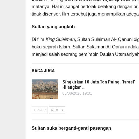
matanya. Hal ini sangat bertolak belakang dengan pr
tidak disensor, film tersebut juga menampilkan adegan
Sultan yang angkuh
Di film
King Suleiman
, Sultan Sulaiman Al- Qanuni d
buku sejarah Islam, Sultan Sulaiman Al-Qanuni adal
menjadi salah seorang pemimpin Daulah Utsmaniyah 
BACA JUGA
Singkirkan 10 Juta Ton Puing, ‘Israel’
Hilangkan…
05/08/2026 19:31
PREV
NEXT
Sultan suka berganti-ganti pasangan