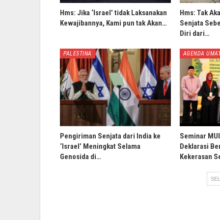
Hms: Jika ‘Israel’ tidak Laksanakan
Hms: Tak Ak
Kewajibannya, Kami pun tak Akan…
Senjata Sebe
Diri dari…
PALESTINA
AGENDA UMA
Pengiriman Senjata dari India ke
Seminar MUI 
‘Israel’ Meningkat Selama
Deklarasi B
Genosida di…
Kekerasan S
SEL