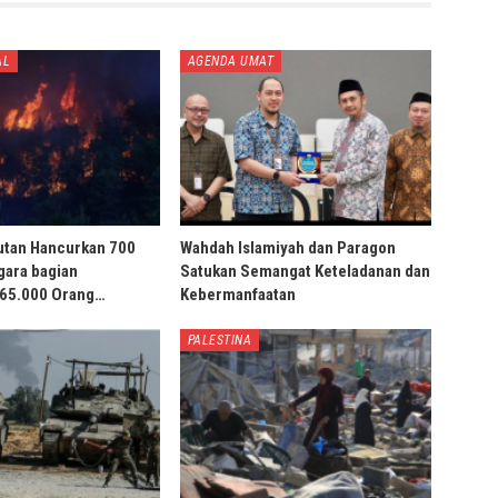
AL
AGENDA UMAT
utan Hancurkan 700
Wahdah Islamiyah dan Paragon
gara bagian
Satukan Semangat Keteladanan dan
 65.000 Orang…
Kebermanfaatan
PALESTINA