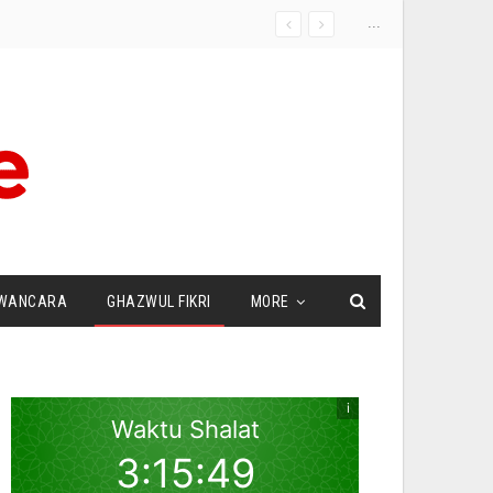
...
WANCARA
GHAZWUL FIKRI
MORE