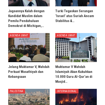
Jagoannya Kalah dengan
Turki Tegaskan Serangan
Kandidat Muslim dalam
‘Israel’ atas Suriah Ancam
Pemilu Pendahuluan
Stabilitas &…
Demokrat di Michigan,…
AGENDA UMAT
AGENDA UMAT
Jelang Muktamar V, Wahdah
Muktamar V Wahdah
Perkuat Wasathiyah dan
Islamiyah Akan Kukuhkan
Kebangsaan
10.000 Guru Al-Qur’an di
Masjid…
PALESTINA
INTERNASIONAL