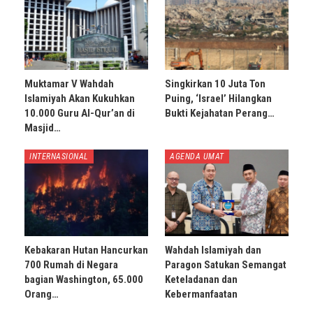
Muktamar V Wahdah
Singkirkan 10 Juta Ton
Islamiyah Akan Kukuhkan
Puing, ‘Israel’ Hilangkan
10.000 Guru Al-Qur’an di
Bukti Kejahatan Perang…
Masjid…
INTERNASIONAL
AGENDA UMAT
Kebakaran Hutan Hancurkan
Wahdah Islamiyah dan
700 Rumah di Negara
Paragon Satukan Semangat
bagian Washington, 65.000
Keteladanan dan
Orang…
Kebermanfaatan