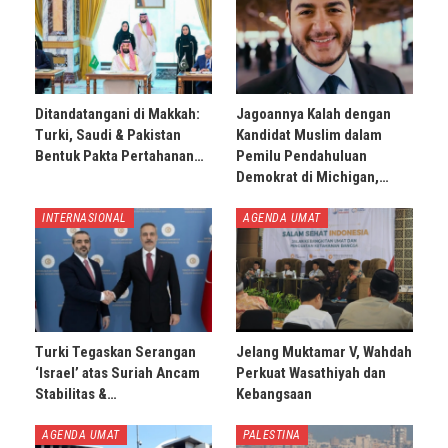
Ditandatangani di Makkah:
Jagoannya Kalah dengan
Turki, Saudi & Pakistan
Kandidat Muslim dalam
Bentuk Pakta Pertahanan…
Pemilu Pendahuluan
Demokrat di Michigan,…
INTERNASIONAL
AGENDA UMAT
Turki Tegaskan Serangan
Jelang Muktamar V, Wahdah
‘Israel’ atas Suriah Ancam
Perkuat Wasathiyah dan
Stabilitas &…
Kebangsaan
AGENDA UMAT
PALESTINA