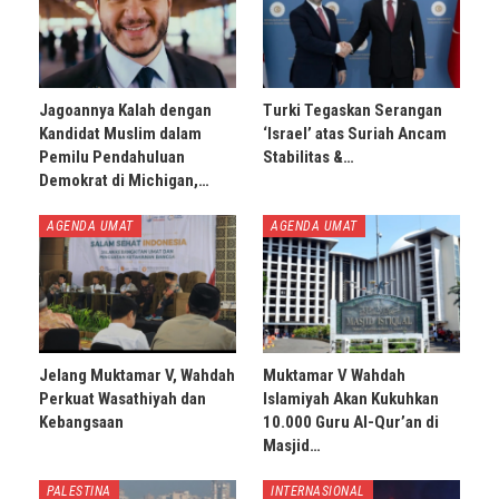
Jagoannya Kalah dengan
Turki Tegaskan Serangan
Kandidat Muslim dalam
‘Israel’ atas Suriah Ancam
Pemilu Pendahuluan
Stabilitas &…
Demokrat di Michigan,…
AGENDA UMAT
AGENDA UMAT
Jelang Muktamar V, Wahdah
Muktamar V Wahdah
Perkuat Wasathiyah dan
Islamiyah Akan Kukuhkan
Kebangsaan
10.000 Guru Al-Qur’an di
Masjid…
PALESTINA
INTERNASIONAL