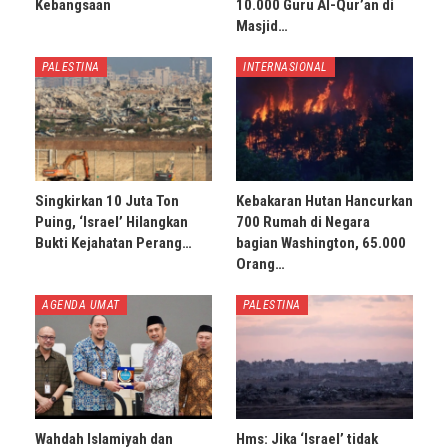
Kebangsaan
10.000 Guru Al-Qur’an di
Masjid…
PALESTINA
INTERNASIONAL
Singkirkan 10 Juta Ton
Kebakaran Hutan Hancurkan
Puing, ‘Israel’ Hilangkan
700 Rumah di Negara
Bukti Kejahatan Perang…
bagian Washington, 65.000
Orang…
AGENDA UMAT
PALESTINA
Wahdah Islamiyah dan
Hms: Jika ‘Israel’ tidak