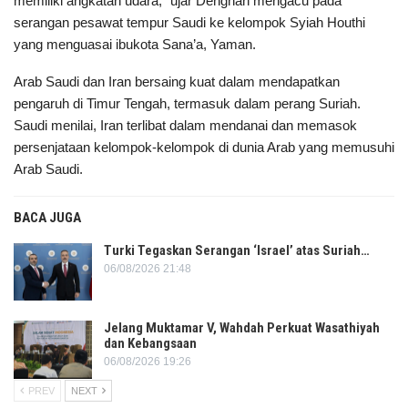
memiliki angkatan udara,” ujar Dehghan mengacu pada
serangan pesawat tempur Saudi ke kelompok Syiah Houthi
yang menguasai ibukota Sana’a, Yaman.
Arab Saudi dan Iran bersaing kuat dalam mendapatkan
pengaruh di Timur Tengah, termasuk dalam perang Suriah.
Saudi menilai, Iran terlibat dalam mendanai dan memasok
persenjataan kelompok-kelompok di dunia Arab yang memusuhi
Arab Saudi.
BACA JUGA
Turki Tegaskan Serangan ‘Israel’ atas Suriah…
06/08/2026 21:48
Jelang Muktamar V, Wahdah Perkuat Wasathiyah
dan Kebangsaan
06/08/2026 19:26
PREV
NEXT