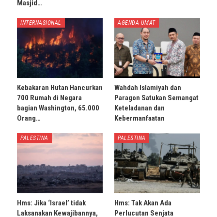
Masjid…
INTERNASIONAL
AGENDA UMAT
Kebakaran Hutan Hancurkan
Wahdah Islamiyah dan
700 Rumah di Negara
Paragon Satukan Semangat
bagian Washington, 65.000
Keteladanan dan
Orang…
Kebermanfaatan
PALESTINA
PALESTINA
Hms: Jika ‘Israel’ tidak
Hms: Tak Akan Ada
Laksanakan Kewajibannya,
Perlucutan Senjata