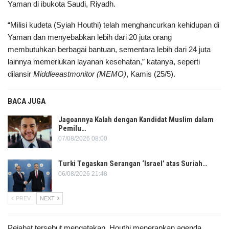
Yaman di ibukota Saudi, Riyadh.
“Milisi kudeta (Syiah Houthi) telah menghancurkan kehidupan di
Yaman dan menyebabkan lebih dari 20 juta orang
membutuhkan berbagai bantuan, sementara lebih dari 24 juta
lainnya memerlukan layanan kesehatan,” katanya, seperti
dilansir
Middleeastmonitor (MEMO)
, Kamis (25/5).
BACA JUGA
Jagoannya Kalah dengan Kandidat Muslim dalam
Pemilu…
07/08/2026 08:00
Turki Tegaskan Serangan ‘Israel’ atas Suriah…
06/08/2026 21:48
PREV
NEXT
Pejabat tersebut mengatakan, Houthi menerapkan agenda