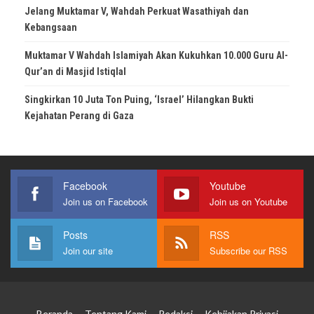
Jelang Muktamar V, Wahdah Perkuat Wasathiyah dan
Kebangsaan
Muktamar V Wahdah Islamiyah Akan Kukuhkan 10.000 Guru Al-
Qur’an di Masjid Istiqlal
Singkirkan 10 Juta Ton Puing, ‘Israel’ Hilangkan Bukti
Kejahatan Perang di Gaza
Facebook
Youtube
Join us on Facebook
Join us on Youtube
Posts
RSS
Join our site
Subscribe our RSS
Beranda
Tentang Kami
Redaksi
Kebijakan Privasi