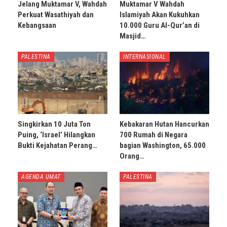
Jelang Muktamar V, Wahdah
Muktamar V Wahdah
Perkuat Wasathiyah dan
Islamiyah Akan Kukuhkan
Kebangsaan
10.000 Guru Al-Qur’an di
Masjid…
PALESTINA
INTERNASIONAL
Singkirkan 10 Juta Ton
Kebakaran Hutan Hancurkan
Puing, ‘Israel’ Hilangkan
700 Rumah di Negara
Bukti Kejahatan Perang…
bagian Washington, 65.000
Orang…
AGENDA UMAT
PALESTINA