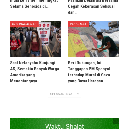
India ke ‘Israel’ Meningkat
Hasilkan Deklarasi Bersama
Selama Genosida di…
Cegah Kekerasan Seksual
dan…
INTERNASIONAL
PALESTINA
Saat Netanyahu Kunjungi
Beri Dukungan, Ini
AS, Semakin Banyak Warga
Tanggapan PM Spanyol
Amerika yang
terhadap Mural di Gaza
Menentangnya
yang Bawa Harapan…
SELANJUTNYA ...