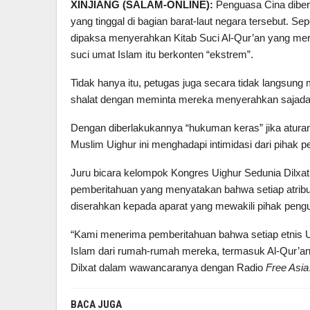
XINJIANG (SALAM-ONLINE):
Penguasa Cina diber
yang tinggal di bagian barat-laut negara tersebut. Sepe
dipaksa menyerahkan Kitab Suci Al-Qur’an yang mer
suci umat Islam itu berkonten “ekstrem”.
Tidak hanya itu, petugas juga secara tidak langsu
shalat dengan meminta mereka menyerahkan sajada
Dengan diberlakukannya “hukuman keras” jika aturan 
Muslim Uighur ini menghadapi intimidasi dari pihak 
Juru bicara kelompok Kongres Uighur Sedunia Dil
pemberitahuan yang menyatakan bahwa setiap atribu
diserahkan kepada aparat yang mewakili pihak peng
“Kami menerima pemberitahuan bahwa setiap etnis U
Islam dari rumah-rumah mereka, termasuk Al-Qur’a
Dilxat dalam wawancaranya dengan Radio
Free Asia
BACA JUGA