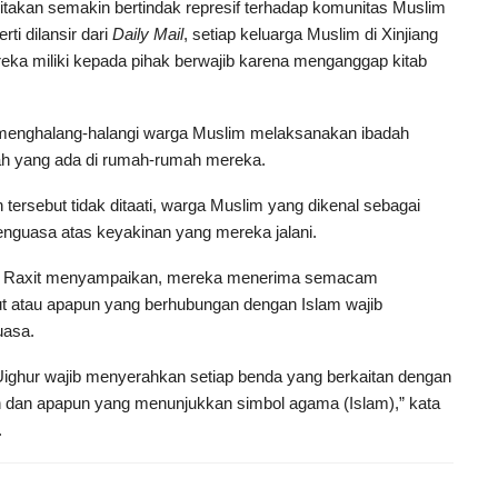
itakan semakin bertindak represif terhadap komunitas Muslim
rti dilansir dari
Daily Mail
, setiap keluarga Muslim di Xinjiang
eka miliki kepada pihak berwajib karena menganggap kitab
ng menghalang-halangi warga Muslim melaksanakan ibadah
h yang ada di rumah-rumah mereka.
tersebut tidak ditaati, warga Muslim yang dikenal sebagai
penguasa atas keyakinan yang mereka jalani.
xat Raxit menyampaikan, mereka menerima semacam
t atau apapun yang berhubungan dengan Islam wajib
uasa.
ighur wajib menyerahkan setiap benda yang berkaitan dengan
n dan apapun yang menunjukkan simbol agama (Islam),” kata
.