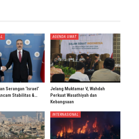
AL
AGENDA UMAT
an Serangan ‘Israel’
Jelang Muktamar V, Wahdah
Ancam Stabilitas &…
Perkuat Wasathiyah dan
Kebangsaan
INTERNASIONAL