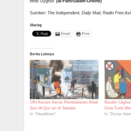
etnis Uyghur.
(al-Fath/Salam-Online)
Sumber:
The Independent, Daily Mail, Radio Free As
Sharing:
Email
Print
Berita Lainnya
OKI Kecam Keras Pembakaran Kitab
Muslim Uighur
Suci Al-Qur’an di Swedia
Cina-Turki M
In "Headlines"
In "Dunia Isla