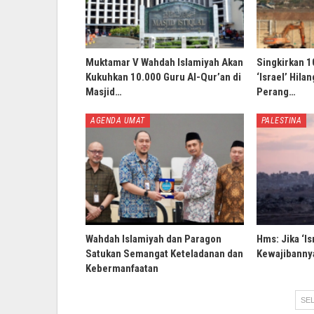
Muktamar V Wahdah Islamiyah Akan
Singkirkan 1
Kukuhkan 10.000 Guru Al-Qur’an di
‘Israel’ Hila
Masjid…
Perang…
AGENDA UMAT
PALESTINA
Wahdah Islamiyah dan Paragon
Hms: Jika ‘Is
Satukan Semangat Keteladanan dan
Kewajibannya
Kebermanfaatan
SEL