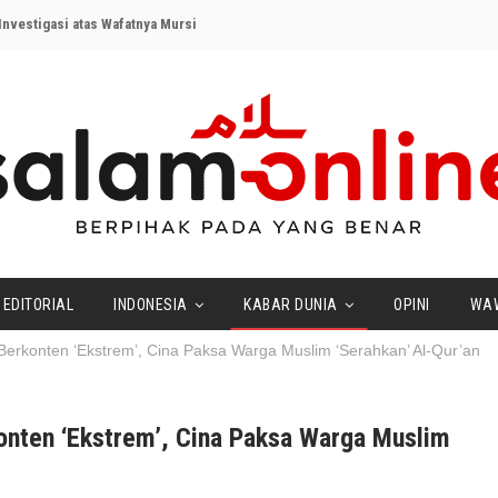
nvestigasi atas Wafatnya Mursi
EDITORIAL
INDONESIA
KABAR DUNIA
OPINI
WA
Berkonten ‘Ekstrem’, Cina Paksa Warga Muslim ‘Serahkan’ Al-Qur’an
onten ‘Ekstrem’, Cina Paksa Warga Muslim