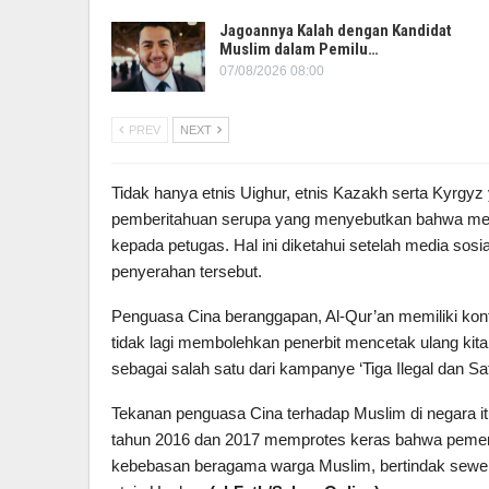
Jagoannya Kalah dengan Kandidat
Muslim dalam Pemilu…
07/08/2026 08:00
PREV
NEXT
Tidak hanya etnis Uighur, etnis Kazakh serta Kyrgyz
pemberitahuan serupa yang menyebutkan bahwa merek
kepada petugas. Hal ini diketahui setelah media so
penyerahan tersebut.
Penguasa Cina beranggapan, Al-Qur’an memiliki kont
tidak lagi membolehkan penerbit mencetak ulang kita
sebagai salah satu dari kampanye ‘Tiga Ilegal dan S
Tekanan penguasa Cina terhadap Muslim di negara itu
tahun 2016 dan 2017 memprotes keras bahwa pemerin
kebebasan beragama warga Muslim, bertindak sewen