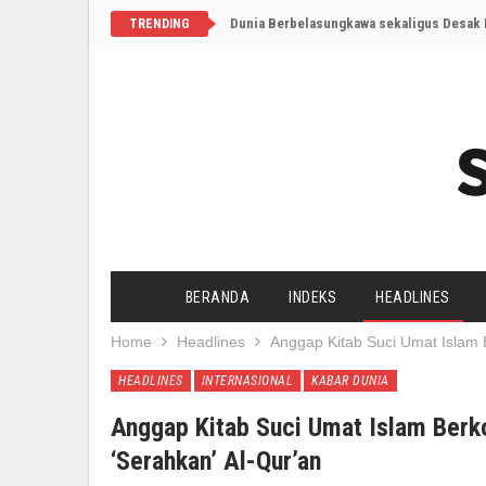
Dunia Berbelasungkawa sekaligus Desak I
TRENDING
BERANDA
INDEKS
HEADLINES
Home
Headlines
Anggap Kitab Suci Umat Islam 
HEADLINES
INTERNASIONAL
KABAR DUNIA
Anggap Kitab Suci Umat Islam Berk
‘Serahkan’ Al-Qur’an