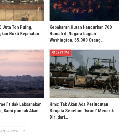
0 Juta Ton Puing,
Kebakaran Hutan Hancurkan 700
ngkan Bukti Kejahatan
Rumah di Negara bagian
Washington, 65.000 Orang…
PALESTINA
rael’ tidak Laksanakan
Hms: Tak Akan Ada Perlucutan
, Kami pun tak Akan…
Senjata Sebelum ‘Israel’ Menarik
Diri dari…
ANJUTNYA ...