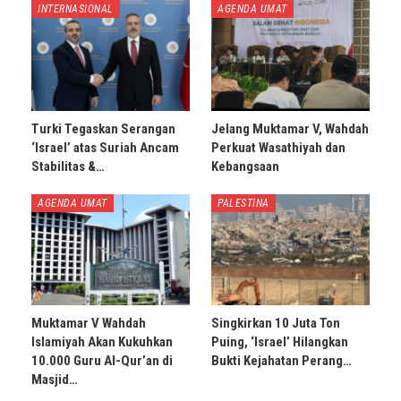
INTERNASIONAL
AGENDA UMAT
Turki Tegaskan Serangan
Jelang Muktamar V, Wahdah
‘Israel’ atas Suriah Ancam
Perkuat Wasathiyah dan
Stabilitas &…
Kebangsaan
AGENDA UMAT
PALESTINA
Muktamar V Wahdah
Singkirkan 10 Juta Ton
Islamiyah Akan Kukuhkan
Puing, ‘Israel’ Hilangkan
10.000 Guru Al-Qur’an di
Bukti Kejahatan Perang…
Masjid…