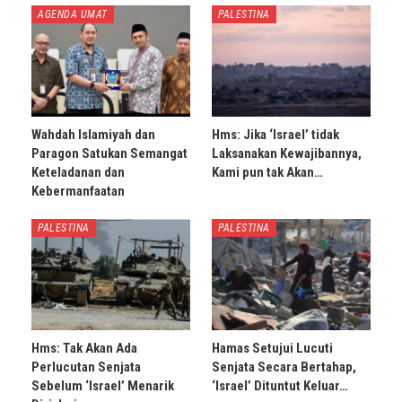
AGENDA UMAT
PALESTINA
Wahdah Islamiyah dan
Hms: Jika ‘Israel’ tidak
Paragon Satukan Semangat
Laksanakan Kewajibannya,
Keteladanan dan
Kami pun tak Akan…
Kebermanfaatan
PALESTINA
PALESTINA
Hms: Tak Akan Ada
Hamas Setujui Lucuti
Perlucutan Senjata
Senjata Secara Bertahap,
Sebelum ‘Israel’ Menarik
‘Israel’ Dituntut Keluar…