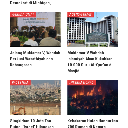
Demokrat di Michigan,…
AGENDA UMAT
AGENDA UMAT
Jelang Muktamar V, Wahdah
Muktamar V Wahdah
Perkuat Wasathiyah dan
Islamiyah Akan Kukuhkan
Kebangsaan
10.000 Guru Al-Qur’an di
Masjid…
PALESTINA
INTERNASIONAL
Singkirkan 10 Juta Ton
Kebakaran Hutan Hancurkan
Puing, ‘Israel’ Hilangkan
700 Rumah di Negara