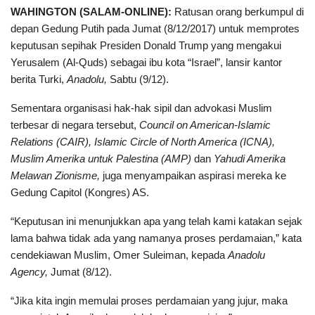
WAHINGTON (SALAM-ONLINE):
Ratusan orang berkumpul di
depan Gedung Putih pada Jumat (8/12/2017) untuk memprotes
keputusan sepihak Presiden Donald Trump yang mengakui
Yerusalem (Al-Quds) sebagai ibu kota “Israel”, lansir kantor
berita Turki,
Anadolu,
Sabtu (9/12).
Sementara organisasi hak-hak sipil dan advokasi Muslim
terbesar di negara tersebut,
Council on American-Islamic
Relations (CAIR), Islamic Circle of North America (ICNA),
Muslim Amerika untuk Palestina (AMP)
dan
Yahudi Amerika
Melawan Zionisme,
juga menyampaikan aspirasi mereka ke
Gedung Capitol (Kongres) AS.
“Keputusan ini menunjukkan apa yang telah kami katakan sejak
lama bahwa tidak ada yang namanya proses perdamaian,” kata
cendekiawan Muslim, Omer Suleiman, kepada
Anadolu
Agency,
Jumat (8/12).
“Jika kita ingin memulai proses perdamaian yang jujur, maka