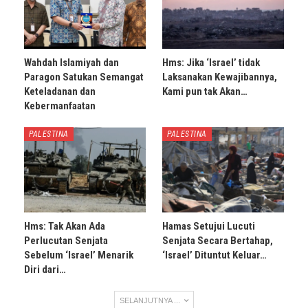
Wahdah Islamiyah dan
Hms: Jika ‘Israel’ tidak
Paragon Satukan Semangat
Laksanakan Kewajibannya,
Keteladanan dan
Kami pun tak Akan…
Kebermanfaatan
PALESTINA
PALESTINA
Hms: Tak Akan Ada
Hamas Setujui Lucuti
Perlucutan Senjata
Senjata Secara Bertahap,
Sebelum ‘Israel’ Menarik
‘Israel’ Dituntut Keluar…
Diri dari…
SELANJUTNYA ...