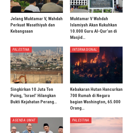
Jelang Muktamar V, Wahdah
Muktamar V Wahdah
Perkuat Wasathiyah dan
Islamiyah Akan Kukuhkan
Kebangsaan
10.000 Guru Al-Qur’an di
Masjid…
PALESTINA
INTERNASIONAL
Singkirkan 10 Juta Ton
Kebakaran Hutan Hancurkan
Puing, ‘Israel’ Hilangkan
700 Rumah di Negara
Bukti Kejahatan Perang…
bagian Washington, 65.000
Orang…
AGENDA UMAT
PALESTINA