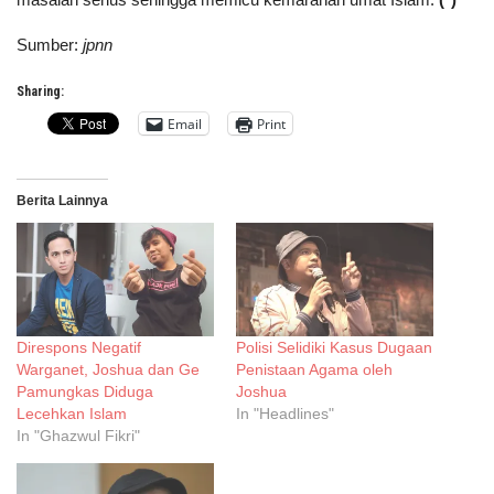
Sumber:
jpnn
Sharing:
Email
Print
Berita Lainnya
Direspons Negatif
Polisi Selidiki Kasus Dugaan
Warganet, Joshua dan Ge
Penistaan Agama oleh
Pamungkas Diduga
Joshua
Lecehkan Islam
In "Headlines"
In "Ghazwul Fikri"