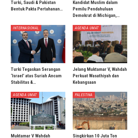
Turki, Saudi & Pakistan
Kandidat Muslim dalam
Bentuk Pakta Pertahanan…
Pemilu Pendahuluan
Demokrat di Michigan,…
INTERNASIONAL
AGENDA UMAT
Turki Tegaskan Serangan
Jelang Muktamar V, Wahdah
‘Israel’ atas Suriah Ancam
Perkuat Wasathiyah dan
Stabilitas &…
Kebangsaan
AGENDA UMAT
PALESTINA
Muktamar V Wahdah
Singkirkan 10 Juta Ton