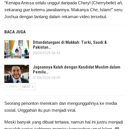
“Kenapa Anissa selalu unggul daripada Cheryl (Cherrybelle)
ah,
sekarang
gue
ketemu jawabannya. Makanya
Che,
Islam!” seru
Joshua dengan lantang dalam rekaman video tersebut.
BACA JUGA
Ditandatangani di Makkah: Turki, Saudi &
Pakistan…
09/08/2026 06:43
Jagoannya Kalah dengan Kandidat Muslim dalam
Pemilu…
07/08/2026 08:00
PREV
NEXT
Seorang penonton merekam dan mengunggahnya ke media
sosial. Unggahan itu pun menjadi viral.
Meski banyak yang dibuat tertawa, namun hal ini justru menjadi
masalah serius sehingga memicu kemarahan umat Islam.
(*)