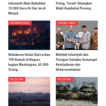
Islamiyah Akan Kukuhkan
Puing, ‘Israel’ Hilangkan
10.000 Guru Al-Qur’an di
Bukti Kejahatan Perang…
Masjid…
INTERNASIONAL
AGENDA UMAT
Kebakaran Hutan Hancurkan
Wahdah Islamiyah dan
700 Rumah di Negara
Paragon Satukan Semangat
bagian Washington, 65.000
Keteladanan dan
Orang…
Kebermanfaatan
PALESTINA
PALESTINA