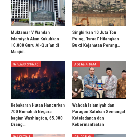
Muktamar V Wahdah
Singkirkan 10 Juta Ton
Islamiyah Akan Kukuhkan
Puing, ‘Israel’ Hilangkan
10.000 Guru Al-Qur’an di
Bukti Kejahatan Perang…
Masjid…
INTERNASIONAL
AGENDA UMAT
Kebakaran Hutan Hancurkan
Wahdah Islamiyah dan
700 Rumah di Negara
Paragon Satukan Semangat
bagian Washington, 65.000
Keteladanan dan
Orang…
Kebermanfaatan
PALESTINA
PALESTINA