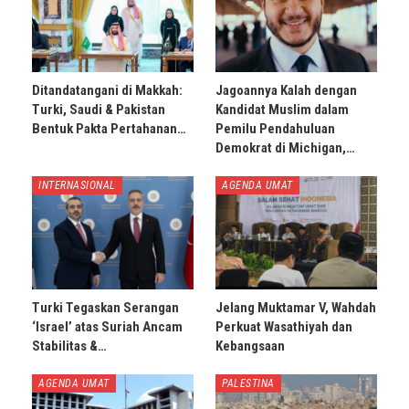
Ditandatangani di Makkah:
Jagoannya Kalah dengan
Turki, Saudi & Pakistan
Kandidat Muslim dalam
Bentuk Pakta Pertahanan…
Pemilu Pendahuluan
Demokrat di Michigan,…
INTERNASIONAL
AGENDA UMAT
Turki Tegaskan Serangan
Jelang Muktamar V, Wahdah
‘Israel’ atas Suriah Ancam
Perkuat Wasathiyah dan
Stabilitas &…
Kebangsaan
AGENDA UMAT
PALESTINA