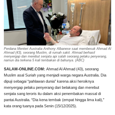
Perdana Menteri Australia Anthony Albanese saat membesuk Ahmad Al
Ahmad (43), seorang Muslim, di rumah sakit. Ahmad berhasil
menyergap dan merebut senjata api salah seorang pelaku penyerang,
namun dia terkena 5 kali tembakan di bahunya. (ABC)
SALAM-ONLINE.COM:
Ahmad Al Ahmad (43), seorang
Muslim asal Suriah yang menjadi warga negara Australia. Dia
dipuji sebagai “pahlawan dunia” karena aksi heroiknya
menyergap pelaku penyerang dari belakang dan merebut
senjata sang teroris itu dalam aksi penembakan massal di
pantai Australia. “Dia kena tembak (empat hingga lima kali),”
kata orang tuanya pada Senin (15/12/2025).