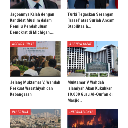
Jagoannya Kalah dengan
Turki Tegaskan Serangan
Kandidat Muslim dalam
‘Israel’ atas Suriah Ancam
Pemilu Pendahuluan
Stabilitas &…
Demokrat di Michigan,…
AGENDA UMAT
AGENDA UMAT
Jelang Muktamar V, Wahdah
Muktamar V Wahdah
Perkuat Wasathiyah dan
Islamiyah Akan Kukuhkan
Kebangsaan
10.000 Guru Al-Qur’an di
Masjid…
PALESTINA
INTERNASIONAL