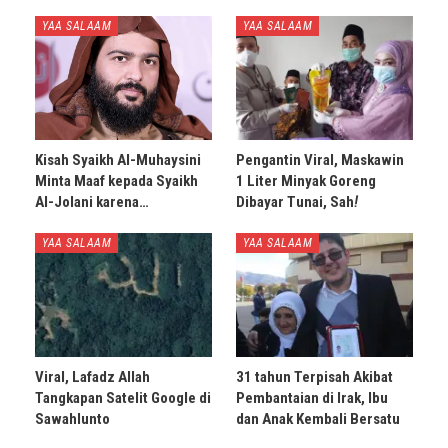
YAA SALAAM
YAA SALAAM
Kisah Syaikh Al-Muhaysini
Pengantin Viral, Maskawin
Minta Maaf kepada Syaikh
1 Liter Minyak Goreng
Al-Jolani karena…
Dibayar Tunai, Sah
!
YAA SALAAM
YAA SALAAM
Viral, Lafadz Allah
31 tahun Terpisah Akibat
Tangkapan Satelit Google di
Pembantaian di Irak, Ibu
Sawahlunto
dan Anak Kembali Bersatu