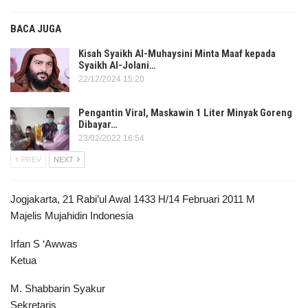
BACA JUGA
Kisah Syaikh Al-Muhaysini Minta Maaf kepada
Syaikh Al-Jolani…
22/12/2024 15:20
Pengantin Viral, Maskawin 1 Liter Minyak Goreng
Dibayar…
23/02/2022 16:54
PREV
NEXT
Jogjakarta, 21 Rabi’ul Awal 1433 H/14 Februari 2011 M
Majelis Mujahidin Indonesia
Irfan S ‘Awwas
Ketua
M. Shabbarin Syakur
Sekretaris