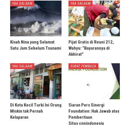
YAA SALAAM
YAA SALAAM
Kisah Nina yang Selamat
Pijat Gratis di Reuni 212,
Satu Jam Sebelum Tsunami
Wahyu: “Bayarannya di
Akhirat”
YAA SALAAM
SURAT PEMBACA
Di Kota Kecil Turki Ini Orang
Siaran Pers Sinergi
Miskin tak Pernah
Foundation: Hak Jawab atas
Kelaparan
Pemberitaan
Situs cnnindonesia