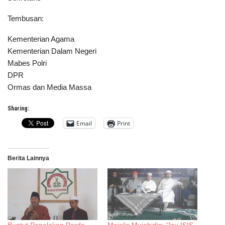
Tembusan:
Kementerian Agama
Kementerian Dalam Negeri
Mabes Polri
DPR
Ormas dan Media Massa
Sharing:
Email
Print
Berita Lainnya
Buntut Penolakan Perda
Majelis Mujahidin: “Isu ISIS