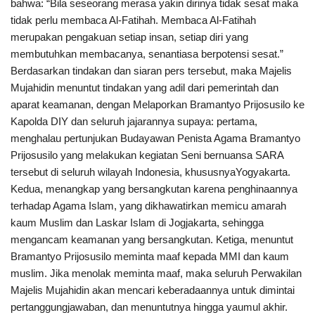
bahwa: “Bila seseorang merasa yakin dirinya tidak sesat maka
tidak perlu membaca Al-Fatihah. Membaca Al-Fatihah
merupakan pengakuan setiap insan, setiap diri yang
membutuhkan membacanya, senantiasa berpotensi sesat.”
Berdasarkan tindakan dan siaran pers tersebut, maka Majelis
Mujahidin menuntut tindakan yang adil dari pemerintah dan
aparat keamanan, dengan Melaporkan Bramantyo Prijosusilo ke
Kapolda DIY dan seluruh jajarannya supaya: pertama,
menghalau pertunjukan Budayawan Penista Agama Bramantyo
Prijosusilo yang melakukan kegiatan Seni bernuansa SARA
tersebut di seluruh wilayah Indonesia, khususnyaYogyakarta.
Kedua, menangkap yang bersangkutan karena penghinaannya
terhadap Agama Islam, yang dikhawatirkan memicu amarah
kaum Muslim dan Laskar Islam di Jogjakarta, sehingga
mengancam keamanan yang bersangkutan. Ketiga, menuntut
Bramantyo Prijosusilo meminta maaf kepada MMI dan kaum
muslim. Jika menolak meminta maaf, maka seluruh Perwakilan
Majelis Mujahidin akan mencari keberadaannya untuk dimintai
pertanggungjawaban, dan menuntutnya hingga yaumul akhir.