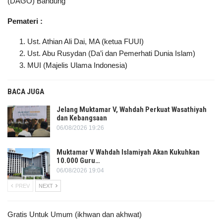
(DAGO) Bandung
Pemateri :
Ust. Athian Ali Dai, MA (ketua FUUI)
Ust. Abu Rusydan (Da’i dan Pemerhati Dunia Islam)
MUI (Majelis Ulama Indonesia)
BACA JUGA
Jelang Muktamar V, Wahdah Perkuat Wasathiyah
dan Kebangsaan
06/08/2026 19:26
Muktamar V Wahdah Islamiyah Akan Kukuhkan
10.000 Guru…
06/08/2026 19:04
PREV
NEXT
Gratis Untuk Umum (ikhwan dan akhwat)