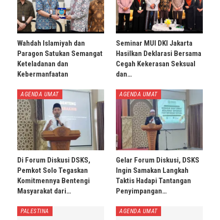
Wahdah Islamiyah dan
Seminar MUI DKI Jakarta
Paragon Satukan Semangat
Hasilkan Deklarasi Bersama
Keteladanan dan
Cegah Kekerasan Seksual
Kebermanfaatan
dan…
AGENDA UMAT
AGENDA UMAT
Di Forum Diskusi DSKS,
Gelar Forum Diskusi, DSKS
Pemkot Solo Tegaskan
Ingin Samakan Langkah
Komitmennya Bentengi
Taktis Hadapi Tantangan
Masyarakat dari…
Penyimpangan…
PALESTINA
AGENDA UMAT