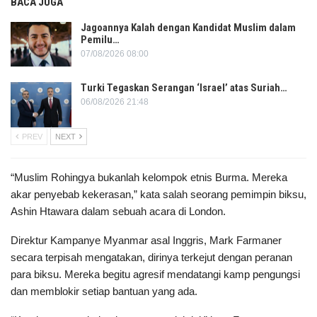
BACA JUGA
Jagoannya Kalah dengan Kandidat Muslim dalam
Pemilu…
07/08/2026 08:00
Turki Tegaskan Serangan ‘Israel’ atas Suriah…
06/08/2026 21:48
PREV
NEXT
“Muslim Rohingya bukanlah kelompok etnis Burma. Mereka
akar penyebab kekerasan,” kata salah seorang pemimpin biksu,
Ashin Htawara dalam sebuah acara di London.
Direktur Kampanye Myanmar asal Inggris, Mark Farmaner
secara terpisah mengatakan, dirinya terkejut dengan peranan
para biksu. Mereka begitu agresif mendatangi kamp pengungsi
dan memblokir setiap bantuan yang ada.