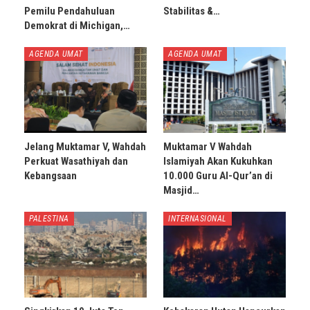
Pemilu Pendahuluan
Stabilitas &…
Demokrat di Michigan,…
AGENDA UMAT
AGENDA UMAT
Jelang Muktamar V, Wahdah
Muktamar V Wahdah
Perkuat Wasathiyah dan
Islamiyah Akan Kukuhkan
Kebangsaan
10.000 Guru Al-Qur’an di
Masjid…
PALESTINA
INTERNASIONAL