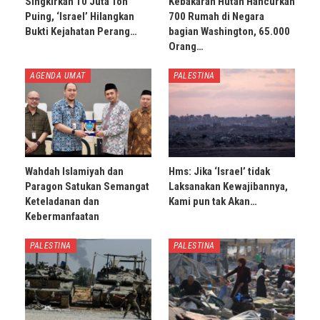
Singkirkan 10 Juta Ton
Kebakaran Hutan Hancurkan
Puing, ‘Israel’ Hilangkan
700 Rumah di Negara
Bukti Kejahatan Perang…
bagian Washington, 65.000
Orang…
AGENDA UMAT
PALESTINA
Wahdah Islamiyah dan
Hms: Jika ‘Israel’ tidak
Paragon Satukan Semangat
Laksanakan Kewajibannya,
Keteladanan dan
Kami pun tak Akan…
Kebermanfaatan
PALESTINA
PALESTINA