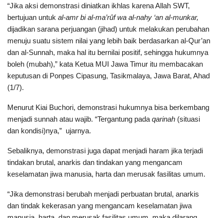
“Jika aksi demonstrasi diniatkan ikhlas karena Allah SWT,
bertujuan untuk
al-amr bi al-ma’rûf wa al-nahy ‘an al-munkar,
dijadikan sarana perjuangan (jihad) untuk melakukan perubahan
menuju suatu sistem nilai yang lebih baik berdasarkan al-Qur’an
dan al-Sunnah, maka hal itu bernilai positif, sehingga hukumnya
boleh (mubah),” kata Ketua MUI Jawa Timur itu membacakan
keputusan di Ponpes Cipasung, Tasikmalaya, Jawa Barat, Ahad
(1/7).
Menurut Kiai Buchori, demonstrasi hukumnya bisa berkembang
menjadi sunnah atau wajib. “Tergantung pada
qarinah
(situasi
dan kondisi)nya,” ujarnya.
Sebaliknya, demonstrasi juga dapat menjadi haram jika terjadi
tindakan brutal, anarkis dan tindakan yang mengancam
keselamatan jiwa manusia, harta dan merusak fasilitas umum.
“Jika demonstrasi berubah menjadi perbuatan brutal, anarkis
dan tindak kekerasan yang mengancam keselamatan jiwa
manusia, harta, dan merusak fasilitas umum, maka dilarang