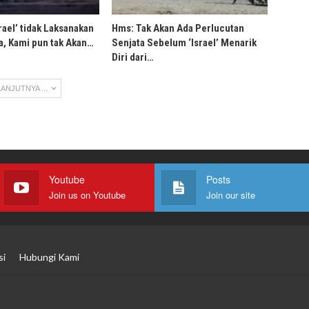
rael’ tidak Laksanakan
Hms: Tak Akan Ada Perlucutan
, Kami pun tak Akan…
Senjata Sebelum ‘Israel’ Menarik
Diri dari…
ANJUTNYA ...
Youtube
Posts
Join us on Youtube
Join our site
si
Hubungi Kami