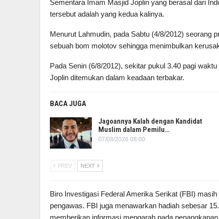
Sementara Imam Masjid Joplin yang berasal dari Ind
tersebut adalah yang kedua kalinya.
Menurut Lahmudin, pada Sabtu (4/8/2012) seorang 
sebuah bom molotov sehingga menimbulkan kerusaka
Pada Senin (6/8/2012), sekitar pukul 3.40 pagi waktu
Joplin ditemukan dalam keadaan terbakar.
BACA JUGA
Jagoannya Kalah dengan Kandidat
Muslim dalam Pemilu…
07/08/2026 08:00
PREV
NEXT
Biro Investigasi Federal Amerika Serikat (FBI) masi
pengawas. FBI juga menawarkan hadiah sebesar 15.0
memberikan informasi mengarah pada penangkapan p