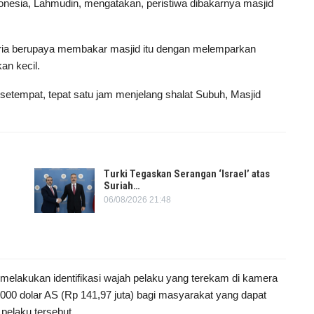
onesia, Lahmudin, mengatakan, peristiwa dibakarnya masjid
pria berupaya membakar masjid itu dengan melemparkan
n kecil.
 setempat, tepat satu jam menjelang shalat Subuh, Masjid
Turki Tegaskan Serangan ‘Israel’ atas
Suriah…
06/08/2026 21:48
h melakukan identifikasi wajah pelaku yang terekam di kamera
00 dolar AS (Rp 141,97 juta) bagi masyarakat yang dapat
elaku tersebut.