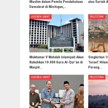
Muslim dalam Pemilu Pendahuluan
atas Suriah 
Demokrat di Michigan,…
AGENDA UMAT
PALESTINA
Muktamar V Wahdah Islamiyah Akan
Singkirkan 1
Kukuhkan 10.000 Guru Al-Qur’an di
‘Israel’ Hila
Masjid…
Perang…
AGENDA UMAT
PALESTINA