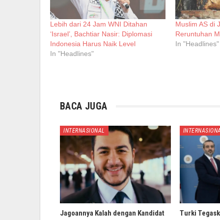
Lebih dari 24 Jam WNI Ditahan
Muslim AS di J
‘Israel’, Bachtiar Nasir: Diplomasi
Reruntuhan M
Indonesia Harus Naik Level
In "Headlines"
In "Headlines"
BACA JUGA
INTERNASIONAL
INTERNASION
Jagoannya Kalah dengan Kandidat
Turki Tegask