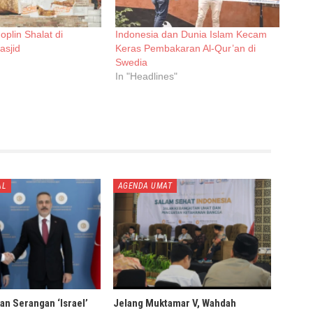
oplin Shalat di
Indonesia dan Dunia Islam Kecam
asjid
Keras Pembakaran Al-Qur’an di
Swedia
In "Headlines"
AL
AGENDA UMAT
an Serangan ‘Israel’
Jelang Muktamar V, Wahdah