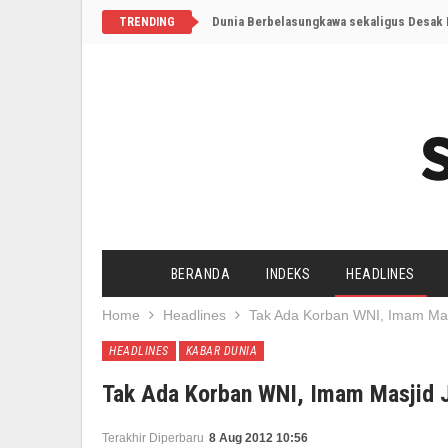
Dunia Berbelasungkawa sekaligus Desak I
TRENDING
BERANDA
INDEKS
HEADLINES
Home
Headlines
Tak Ada Korban WNI, Imam Masj
HEADLINES
KABAR DUNIA
Tak Ada Korban WNI, Imam Masjid Jo
Terakhir Diperbaru
8 Aug 2012 10:56