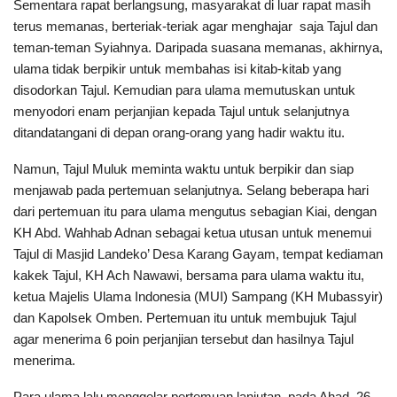
Sementara rapat berlangsung, masyarakat di luar rapat masih
terus memanas, berteriak-teriak agar menghajar saja Tajul dan
teman-teman Syiahnya. Daripada suasana memanas, akhirnya,
ulama tidak berpikir untuk membahas isi kitab-kitab yang
disodorkan Tajul. Kemudian para ulama memutuskan untuk
menyodori enam perjanjian kepada Tajul untuk selanjutnya
ditandatangani di depan orang-orang yang hadir waktu itu.
Namun, Tajul Muluk meminta waktu untuk berpikir dan siap
menjawab pada pertemuan selanjutnya. Selang beberapa hari
dari pertemuan itu para ulama mengutus sebagian Kiai, dengan
KH Abd. Wahhab Adnan sebagai ketua utusan untuk menemui
Tajul di Masjid Landeko’ Desa Karang Gayam, tempat kediaman
kakek Tajul, KH Ach Nawawi, bersama para ulama waktu itu,
ketua Majelis Ulama Indonesia (MUI) Sampang (KH Mubassyir)
dan Kapolsek Omben. Pertemuan itu untuk membujuk Tajul
agar menerima 6 poin perjanjian tersebut dan hasilnya Tajul
menerima.
Para ulama lalu menggelar pertemuan lanjutan, pada Ahad, 26