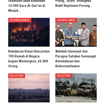
Islamiyah Akan Kukuhkan
Puing, ‘Israel’ Hilangkan
10.000 Guru Al-Qur’an di
Bukti Kejahatan Perang…
Masjid…
INTERNASIONAL
AGENDA UMAT
Kebakaran Hutan Hancurkan
Wahdah Islamiyah dan
700 Rumah di Negara
Paragon Satukan Semangat
bagian Washington, 65.000
Keteladanan dan
Orang…
Kebermanfaatan
PALESTINA
PALESTINA