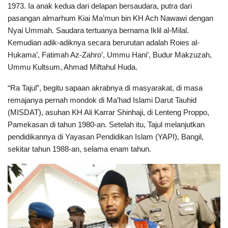
1973. Ia anak kedua dari delapan bersaudara, putra dari
pasangan almarhum Kiai Ma’mun bin KH Ach Nawawi dengan
Nyai Ummah. Saudara tertuanya bernama Iklil al-Milal.
Kemudian adik-adiknya secara berurutan adalah Roies al-
Hukama’, Fatimah Az-Zahro’, Ummu Hani’, Budur Makzuzah,
Ummu Kultsum, Ahmad Miftahul Huda.
“Ra Tajul”, begitu sapaan akrabnya di masyarakat, di masa
remajanya pernah mondok di Ma’had Islami Darut Tauhid
(MISDAT), asuhan KH Ali Karrar Shinhaji, di Lenteng Proppo,
Pamekasan di tahun 1980-an. Setelah itu, Tajul melanjutkan
pendidikannya di Yayasan Pendidikan Islam (YAPI), Bangil,
sekitar tahun 1988-an, selama enam tahun.