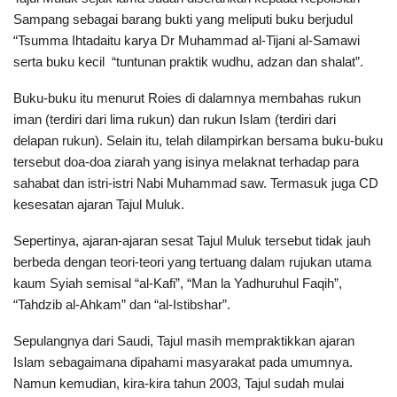
Sampang sebagai barang bukti yang meliputi buku berjudul
“Tsumma Ihtadaitu karya Dr Muhammad al-Tijani al-Samawi
serta buku kecil “tuntunan praktik wudhu, adzan dan shalat”.
Buku-buku itu menurut Roies di dalamnya membahas rukun
iman (terdiri dari lima rukun) dan rukun Islam (terdiri dari
delapan rukun). Selain itu, telah dilampirkan bersama buku-buku
tersebut doa-doa ziarah yang isinya melaknat terhadap para
sahabat dan istri-istri Nabi Muhammad saw. Termasuk juga CD
kesesatan ajaran Tajul Muluk.
Sepertinya, ajaran-ajaran sesat Tajul Muluk tersebut tidak jauh
berbeda dengan teori-teori yang tertuang dalam rujukan utama
kaum Syiah semisal “al-Kafi”, “Man la Yadhuruhul Faqih”,
“Tahdzib al-Ahkam” dan “al-Istibshar”.
Sepulangnya dari Saudi, Tajul masih mempraktikkan ajaran
Islam sebagaimana dipahami masyarakat pada umumnya.
Namun kemudian, kira-kira tahun 2003, Tajul sudah mulai