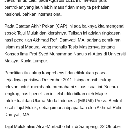
Jawa Timur. Lalu, pada Agustus 2012 ini, meletus pula
bentrokan yang jauh lebih massif dan menyita perhatian
nasional, bahkan internasional.
Pada Catatan Akhir Pekan (CAP) ini ada baiknya kita mengenal
sosok Tajul Muluk dan kiprahnya. Tulisan ini adalah ringkasan
hasil penelitian Akhmad Rofii Damyati, MA, sarjana pemikiran
Islam asal Madura, yang menulis Tesis Masternya tentang
Konsep Ilmu Prof Syed Muhammad Naquib al-Attas di Universiti
Malaya, Kuala Lumpur.
Penelitian itu cukup konprehensif dan dilakukan pasca
terjadinya peristiwa Desember 2011. Isinya masih cukup
relevan untuk membantu memahami situasi saat ini. Secara
lengkap, hasil penelitian ini telah diterbitkan oleh Majelis
Intelektual dan Ulama Muda Indonesia (MIUMI) Press. Berikut
kisah Tajul Muluk, sebagaimana dipaparkan oleh Akhmat Rofii
Damyati, MA.
Tajul Muluk alias Ali al-Murtadho lahir di Sampang, 22 Oktober