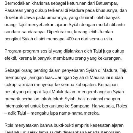
Bermodalkan kharisma sebagai keturunan dari Batuampar,
Pasarean yang cukup terkenal di Madura pada khususnya, dan
di seluruh Jawa pada umumnya, yang diziarahi oleh banyak
orang, Tajul menyebarkan ajaran Syiah dengan mudah dibantu
saudara-saudaranya. Diperkirakan, kurang lebih Jumlah
pengikut Syiah di sini mencapai 400-an dari semua usia.
Program-program sosial yang dijalankan oleh Tajul juga cukup
efektif, karena ia banyak membantu orang yang kekurangan.
Sebagai orang penting dalam penyebaran Syiah di Madura, Tajul
mempunyai jaringan luas. Jaringan Syiah di Madura ini sudah
cukup rapi dan menyebar ke semua kabupaten. Kemajuan
pesat yang dicapai Tajul Muluk dalam mengembangkan Syiah
menarik perhatian tokoh-tokoh Syiah, baik nasional maupun
Internasional untuk berkunjung ke Sampang. Hanya saja, Roies
– adik Tajul – mengaku lupa nama-nama mereka.
Rois menyatakan bahwa bukti-bukti empiris kesesatan ajaran
Tajul Muluk sejak lama sudah diserahkan kepada Kepolisian