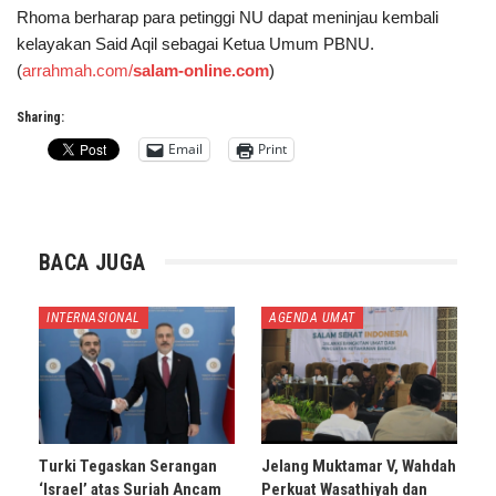
Rhoma berharap para petinggi NU dapat meninjau kembali
kelayakan Said Aqil sebagai Ketua Umum PBNU.
(
arrahmah.com/
salam-online.com
)
Sharing:
Email
Print
BACA JUGA
INTERNASIONAL
AGENDA UMAT
Turki Tegaskan Serangan
Jelang Muktamar V, Wahdah
‘Israel’ atas Suriah Ancam
Perkuat Wasathiyah dan