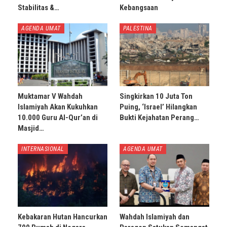
Stabilitas &…
Kebangsaan
AGENDA UMAT
PALESTINA
Muktamar V Wahdah
Singkirkan 10 Juta Ton
Islamiyah Akan Kukuhkan
Puing, ‘Israel’ Hilangkan
10.000 Guru Al-Qur’an di
Bukti Kejahatan Perang…
Masjid…
INTERNASIONAL
AGENDA UMAT
Kebakaran Hutan Hancurkan
Wahdah Islamiyah dan