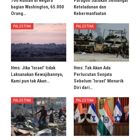
700 Rumah di Negara
Paragon Satukan Semangat
bagian Washington, 65.000
Keteladanan dan
Orang…
Kebermanfaatan
PALESTINA
PALESTINA
Hms: Jika ‘Israel’ tidak
Hms: Tak Akan Ada
Laksanakan Kewajibannya,
Perlucutan Senjata
Kami pun tak Akan…
Sebelum ‘Israel’ Menarik
Diri dari…
PALESTINA
PALESTINA