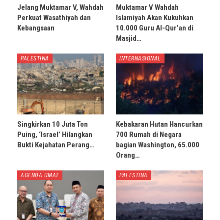
Jelang Muktamar V, Wahdah
Muktamar V Wahdah
Perkuat Wasathiyah dan
Islamiyah Akan Kukuhkan
Kebangsaan
10.000 Guru Al-Qur’an di
Masjid…
PALESTINA
INTERNASIONAL
Singkirkan 10 Juta Ton
Kebakaran Hutan Hancurkan
Puing, ‘Israel’ Hilangkan
700 Rumah di Negara
Bukti Kejahatan Perang…
bagian Washington, 65.000
Orang…
AGENDA UMAT
PALESTINA