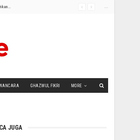
...
Jagoannya Kalah dengan Kandidat Muslim dalam Pemilu Pendahuluan Demokrat di Michigan, Kelompok Pro-‘Israel’ AS Alihkan Dukungan
WANCARA
GHAZWUL FIKRI
MORE
CA JUGA