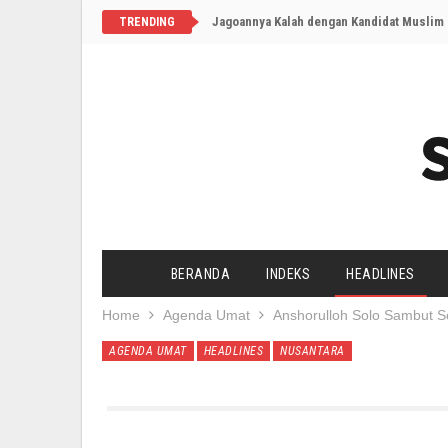
TRENDING
BERANDA
INDEKS
HEADLINES
Home
Agenda Umat
Anshorulloh Solo Sambut S
AGENDA UMAT
HEADLINES
NUSANTARA
Anshorulloh Solo Sambut Seruan Al-
Terakhir Diperbaru
12 Jun 2013 08:05