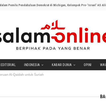
EDITORIAL
INDONESIA
KABAR DUNIA
OPINI
WA
eruan Al-Qaidah untuk Suriah
Qaidah untuk Suriah
BA