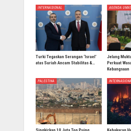
INTERNASIONAL
AGENDA UMA
Turki Tegaskan Serangan ‘Israel’
Jelang Mukt
atas Suriah Ancam Stabilitas &…
Perkuat Wasa
Kebangsaan
PALESTINA
INTERNASION
Singkirkan 10 Juta Ton Puing,
Kebakaran H