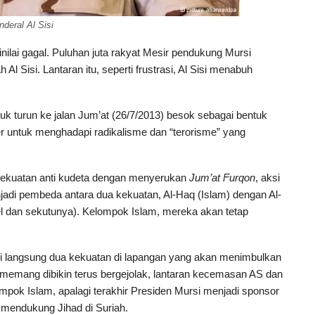
nderal Al Sisi
dinilai gagal. Puluhan juta rakyat Mesir pendukung Mursi
Al Sisi. Lantaran itu, seperti frustrasi, Al Sisi menabuh
uk turun ke jalan Jum’at (26/7/2013) besok sebagai bentuk
r untuk menghadapi radikalisme dan “terorisme” yang
 kekuatan anti kudeta dengan menyerukan
Jum’at Furqon
, aksi
adi pembeda antara dua kekuatan, Al-Haq (Islam) dengan Al-
srael dan sekutunya). Kelompok Islam, mereka akan tetap
si langsung dua kekuatan di lapangan yang akan menimbulkan
 memang dibikin terus bergejolak, lantaran kecemasan AS dan
lompok Islam, apalagi terakhir Presiden Mursi menjadi sponsor
endukung Jihad di Suriah.