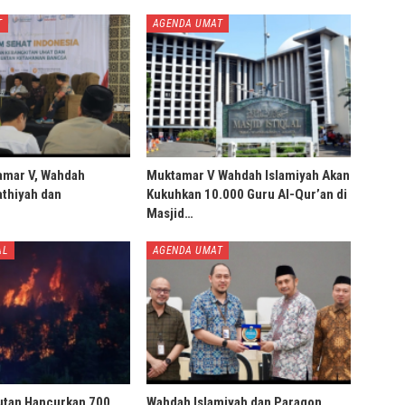
T
AGENDA UMAT
amar V, Wahdah
Muktamar V Wahdah Islamiyah Akan
thiyah dan
Kukuhkan 10.000 Guru Al-Qur’an di
Masjid…
AL
AGENDA UMAT
utan Hancurkan 700
Wahdah Islamiyah dan Paragon