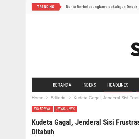
Dunia Berbelasungkawa sekaligus Desak I
TRENDING
BERANDA
INDEKS
HEADLINES
Home
Editorial
Kudeta Gagal, Jenderal Sisi Frus
EDITORIAL
HEADLINES
Kudeta Gagal, Jenderal Sisi Frustra
Ditabuh