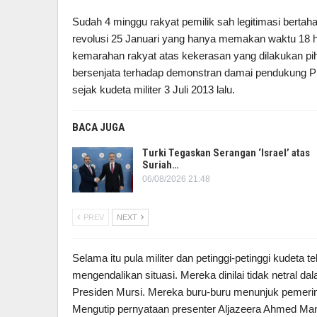
Sudah 4 minggu rakyat pemilik sah legitimasi bertahan 
revolusi 25 Januari yang hanya memakan waktu 18 har
kemarahan rakyat atas kekerasan yang dilakukan piha
bersenjata terhadap demonstran damai pendukung Pr
sejak kudeta militer 3 Juli 2013 lalu.
BACA JUGA
Turki Tegaskan Serangan ‘Israel’ atas
Suriah…
06/08/2026 21:48
PREV
NEXT
Selama itu pula militer dan petinggi-petinggi kudeta 
mengendalikan situasi. Mereka dinilai tidak netral d
Presiden Mursi. Mereka buru-buru menunjuk pemerin
Mengutip pernyataan presenter Aljazeera Ahmed Man