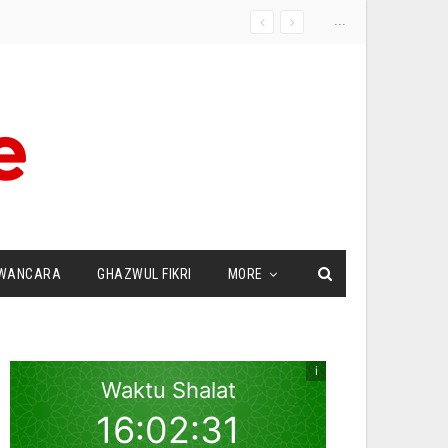
...
WANCARA
GHAZWUL FIKRI
MORE