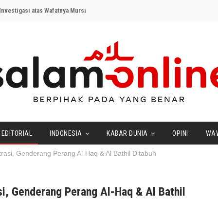
nvestigasi atas Wafatnya Mursi
EDITORIAL
INDONESIA
KABAR DUNIA
OPINI
WA
trasi, Genderang Perang Al-Haq & Al Bathil Ditabuh
si, Genderang Perang Al-Haq & Al Bathil