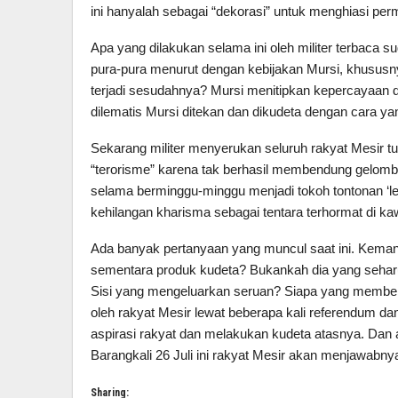
ini hanyalah sebagai “dekorasi” untuk menghiasi per
Apa yang dilakukan selama ini oleh militer terbaca
pura-pura menurut dengan kebijakan Mursi, khusus
terjadi sesudahnya? Mursi menitipkan kepercayaan 
dilematis Mursi ditekan dan dikudeta dengan cara ya
Sekarang militer menyerukan seluruh rakyat Mesir 
“terorisme” karena tak berhasil membendung gelomba
selama berminggu-minggu menjadi tokoh tontonan ‘le
kehilangan kharisma sebagai tentara terhormat di ka
Ada banyak pertanyaan yang muncul saat ini. Keman
sementara produk kudeta? Bukankah dia yang sehar
Sisi yang mengeluarkan seruan? Siapa yang memberi 
oleh rakyat Mesir lewat beberapa kali referendum dan
aspirasi rakyat dan melakukan kudeta atasnya. Dan
Barangkali 26 Juli ini rakyat Mesir akan menjawabnya.
Sharing: