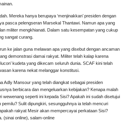
mainan.
 sudah. Mereka hanya berupaya ‘menjinakkan’ presiden dengan
nya pasca pelengseran Marsekal Thantawi. Namun apa yang
dan militer mengkhianati. Dalam satu kesempatan yang cukup
ng sangat curang.
turun ke jalan guna melawan apa yang disebut dengan ancaman
ng demonstrasi damai rakyat. Militer telah kalap karena
lucon’ kudeta yang dikecam seluruh dunia. SCAF kini telah
wasan karena nekat melanggar konstitusi.
a Adly Mansour yang telah diangkat sebagai presiden
usnya berbicara dan mengeluarkan kebijakan? Kenapa malah
wewenang seperti ini kepada Sisi? Apakah ini sudah disetujui
 pemilu? Sulit dipungkiri, sesungguhnya ia telah mencuri
 apakah rakyat Mesir akan mempercayai perkataan Sisi?
 (sinai online), salam-online