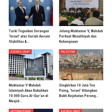
Turki Tegaskan Serangan
Jelang Muktamar V, Wahdah
‘Israel’ atas Suriah Ancam
Perkuat Wasathiyah dan
Stabilitas &…
Kebangsaan
AGENDA UMAT
PALESTINA
Muktamar V Wahdah
Singkirkan 10 Juta Ton
Islamiyah Akan Kukuhkan
Puing, ‘Israel’ Hilangkan
10.000 Guru Al-Qur’an di
Bukti Kejahatan Perang…
Masjid…
INTERNASIONAL
AGENDA UMAT