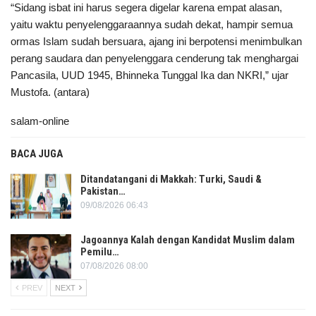
“Sidang isbat ini harus segera digelar karena empat alasan,
yaitu waktu penyelenggaraannya sudah dekat, hampir semua
ormas Islam sudah bersuara, ajang ini berpotensi menimbulkan
perang saudara dan penyelenggara cenderung tak menghargai
Pancasila, UUD 1945, Bhinneka Tunggal Ika dan NKRI,” ujar
Mustofa. (antara)
salam-online
BACA JUGA
Ditandatangani di Makkah: Turki, Saudi &
Pakistan…
09/08/2026 06:43
Jagoannya Kalah dengan Kandidat Muslim dalam
Pemilu…
07/08/2026 08:00
PREV
NEXT