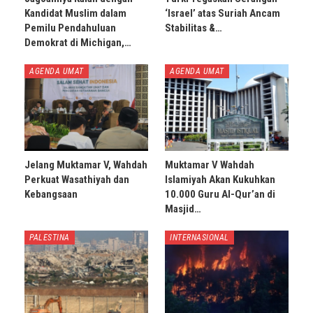
Kandidat Muslim dalam
‘Israel’ atas Suriah Ancam
Pemilu Pendahuluan
Stabilitas &…
Demokrat di Michigan,…
AGENDA UMAT
AGENDA UMAT
Jelang Muktamar V, Wahdah
Muktamar V Wahdah
Perkuat Wasathiyah dan
Islamiyah Akan Kukuhkan
Kebangsaan
10.000 Guru Al-Qur’an di
Masjid…
PALESTINA
INTERNASIONAL