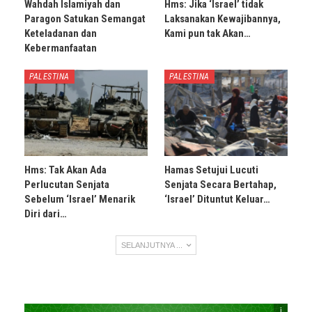
Wahdah Islamiyah dan
Hms: Jika ‘Israel’ tidak
Paragon Satukan Semangat
Laksanakan Kewajibannya,
Keteladanan dan
Kami pun tak Akan…
Kebermanfaatan
PALESTINA
PALESTINA
Hms: Tak Akan Ada
Hamas Setujui Lucuti
Perlucutan Senjata
Senjata Secara Bertahap,
Sebelum ‘Israel’ Menarik
‘Israel’ Dituntut Keluar…
Diri dari…
SELANJUTNYA ...