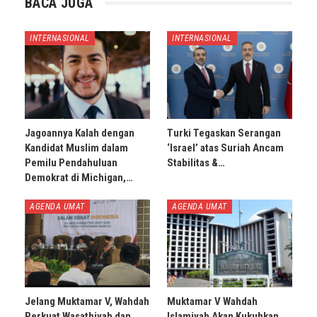
BACA JUGA
INTERNASIONAL
INTERNASIONAL
Jagoannya Kalah dengan
Turki Tegaskan Serangan
Kandidat Muslim dalam
‘Israel’ atas Suriah Ancam
Pemilu Pendahuluan
Stabilitas &…
Demokrat di Michigan,…
AGENDA UMAT
AGENDA UMAT
Jelang Muktamar V, Wahdah
Muktamar V Wahdah
Perkuat Wasathiyah dan
Islamiyah Akan Kukuhkan