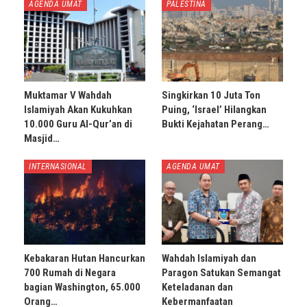
AGENDA UMAT
PALESTINA
Muktamar V Wahdah
Singkirkan 10 Juta Ton
Islamiyah Akan Kukuhkan
Puing, ‘Israel’ Hilangkan
10.000 Guru Al-Qur’an di
Bukti Kejahatan Perang…
Masjid…
INTERNASIONAL
AGENDA UMAT
Kebakaran Hutan Hancurkan
Wahdah Islamiyah dan
700 Rumah di Negara
Paragon Satukan Semangat
bagian Washington, 65.000
Keteladanan dan
Orang…
Kebermanfaatan