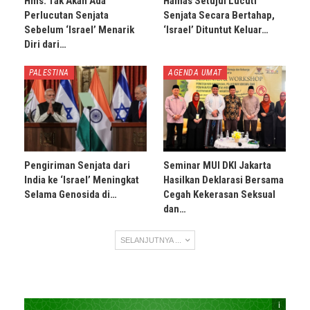
Hms: Tak Akan Ada
Hamas Setujui Lucuti
Perlucutan Senjata
Senjata Secara Bertahap,
Sebelum ‘Israel’ Menarik
‘Israel’ Dituntut Keluar…
Diri dari…
PALESTINA
AGENDA UMAT
Pengiriman Senjata dari
Seminar MUI DKI Jakarta
India ke ‘Israel’ Meningkat
Hasilkan Deklarasi Bersama
Selama Genosida di…
Cegah Kekerasan Seksual
dan…
SELANJUTNYA ...