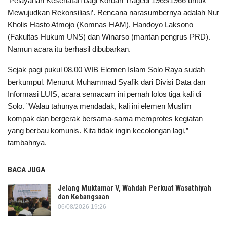
‘Pelayanan Kesehatan bagi Korban Tragedi 1965/1966 untuk
Mewujudkan Rekonsiliasi’. Rencana narasumbernya adalah Nur
Kholis Hasto Atmojo (Komnas HAM), Handoyo Laksono
(Fakultas Hukum UNS) dan Winarso (mantan pengrus PRD).
Namun acara itu berhasil dibubarkan.
Sejak pagi pukul 08.00 WIB Elemen Islam Solo Raya sudah
berkumpul. Menurut Muhammad Syafik dari Divisi Data dan
Informasi LUIS, acara semacam ini pernah lolos tiga kali di
Solo. ”Walau tahunya mendadak, kali ini elemen Muslim
kompak dan bergerak bersama-sama memprotes kegiatan
yang berbau komunis. Kita tidak ingin kecolongan lagi,”
tambahnya.
BACA JUGA
Jelang Muktamar V, Wahdah Perkuat Wasathiyah
dan Kebangsaan
06/08/2026 19:26