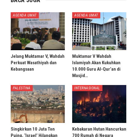
AGENDA UMAT
AGENDA UMAT
Jelang Muktamar V, Wahdah
Muktamar V Wahdah
Perkuat Wasathiyah dan
Islamiyah Akan Kukuhkan
Kebangsaan
10.000 Guru Al-Qur’an di
Masjid…
PALESTINA
INTERNASIONAL
Singkirkan 10 Juta Ton
Kebakaran Hutan Hancurkan
Puing, ‘Israel’ Hilangkan
700 Rumah di Negara