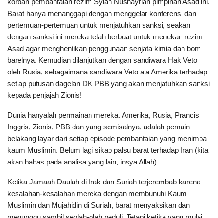
korban pembantaian rezim Syiah Nushayriah pimpinan Asad ini.
Barat hanya menanggapi dengan menggelar konferensi dan
pertemuan-pertemuan untuk menjatuhkan sanksi, seakan
dengan sanksi ini mereka telah berbuat untuk menekan rezim
Asad agar menghentikan penggunaan senjata kimia dan bom
barelnya. Kemudian dilanjutkan dengan sandiwara Hak Veto
oleh Rusia, sebagaimana sandiwara Veto ala Amerika terhadap
setiap putusan dagelan DK PBB yang akan menjatuhkan sanksi
kepada penjajah Zionis!
Dunia hanyalah permainan mereka. Amerika, Rusia, Prancis,
Inggris, Zionis, PBB dan yang semisalnya, adalah pemain
belakang layar dari setiap episode pembantaian yang menimpa
kaum Muslimin. Belum lagi sikap palsu barat terhadap Iran (kita
akan bahas pada analisa yang lain, insya Allah).
Ketika Jamaah Daulah di Irak dan Suriah terjerembab karena
kesalahan-kesalahan mereka dengan membunuhi Kaum
Muslimin dan Mujahidin di Suriah, barat menyaksikan dan
menunggu sambil seolah-olah peduli. Tetapi ketika yang mulai