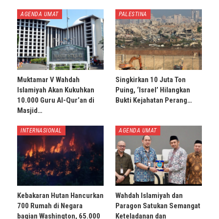
AGENDA UMAT
PALESTINA
Muktamar V Wahdah
Singkirkan 10 Juta Ton
Islamiyah Akan Kukuhkan
Puing, ‘Israel’ Hilangkan
10.000 Guru Al-Qur’an di
Bukti Kejahatan Perang…
Masjid…
INTERNASIONAL
AGENDA UMAT
Kebakaran Hutan Hancurkan
Wahdah Islamiyah dan
700 Rumah di Negara
Paragon Satukan Semangat
bagian Washington, 65.000
Keteladanan dan