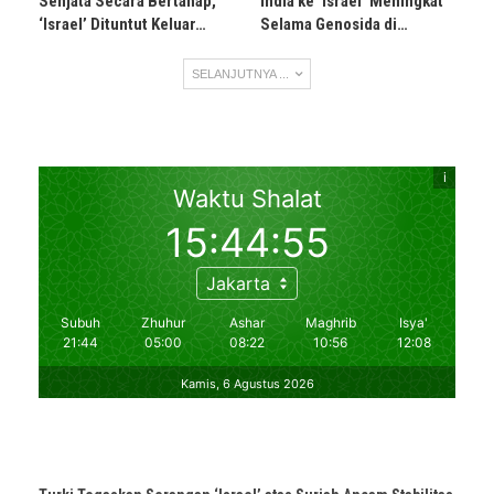
Senjata Secara Bertahap,
India ke ‘Israel’ Meningkat
‘Israel’ Dituntut Keluar…
Selama Genosida di…
SELANJUTNYA ...