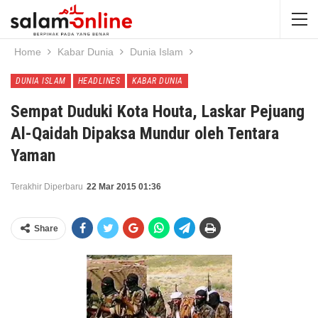
Home
Kabar Dunia
Dunia Islam
DUNIA ISLAM
HEADLINES
KABAR DUNIA
Sempat Duduki Kota Houta, Laskar Pejuang
Al-Qaidah Dipaksa Mundur oleh Tentara
Yaman
Terakhir Diperbaru
22 Mar 2015 01:36
Share