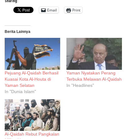
Sharing:
Email
Print
Berita Lainnya
Pejuang Al-Qaidah Berhasil
Yaman Nyatakan Perang
Kuasai Kota Al-Houta di
Terbuka Melawan Al-Qaidah
Yaman Selatan
In "Headlines"
In "Dunia Islam"
Al-Qaidah Rebut Pangkalan