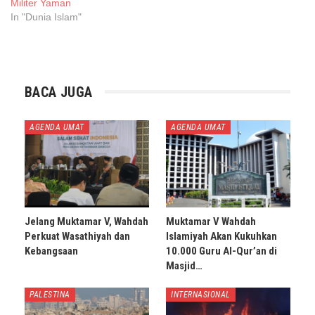
Militer Yaman
In "Dunia Islam"
BACA JUGA
AGENDA UMAT
AGENDA UMAT
Jelang Muktamar V, Wahdah
Muktamar V Wahdah
Perkuat Wasathiyah dan
Islamiyah Akan Kukuhkan
Kebangsaan
10.000 Guru Al-Qur’an di
Masjid…
PALESTINA
INTERNASIONAL