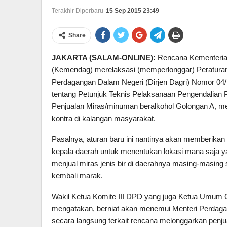
Terakhir Diperbaru
15 Sep 2015 23:49
Share
JAKARTA
(SALAM-ONLINE):
Rencana Kementeria
(Kemendag) merelaksasi (memperlonggar) Peraturan 
Perdagangan Dalam Negeri (Dirjen Dagri) Nomor 0
tentang Petunjuk Teknis Pelaksanaan Pengendalian 
Penjualan Miras/minuman beralkohol Golongan A, m
kontra di kalangan masyarakat.
Pasalnya, aturan baru ini nantinya akan memberikan
kepala daerah untuk menentukan lokasi mana saja y
menjual miras jenis bir di daerahnya masing-masing
kembali marak.
Wakil Ketua Komite III DPD yang juga Ketua Umum G
mengatakan, berniat akan menemui Menteri Perda
secara langsung terkait rencana melonggarkan penjual