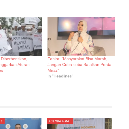
 Diberhentikan,
Fahira: “Masyarakat Bisa Marah,
ggarkan Aturan
Jangan Coba-coba Batalkan Perda
as
Miras”
In "Headlines"
AL
AGENDA UMAT