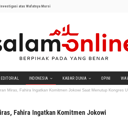
nvestigasi atas Wafatnya Mursi
EDITORIAL
INDONESIA
KABAR DUNIA
OPINI
WA
n Miras, Fahira Ingatkan Komitmen Jokowi Saat Menutup Kongres U
ras, Fahira Ingatkan Komitmen Jokowi