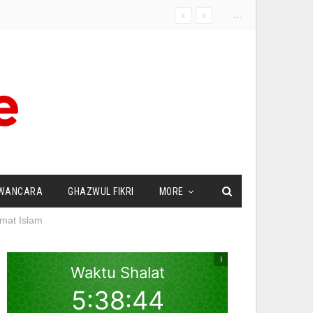
...
WANCARA
GHAZWUL FIKRI
MORE
mat Islam