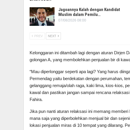
Jagoannya Kalah dengan Kandidat
Muslim dalam Pemilu…
07/08/2026 08:00
PREV
NEXT
Kelonggaran ini ditambah lagi dengan aturan Dirjen
golongan A, yang membolehkan penjualan bir di kaw
“Mau diperlonggar seperti apa lagi? Yang harus diin
Permendag yaitu berdekatan dengan perumahan, tempa
gelanggang remaja/olah raga, kaki lima, kios-kios
kawal dan pastikan jangan sampai rencana relaksasi i
Fahira.
Jika pun nanti aturan relaksasi ini memang member
mana saja yang diperbolehkan menjual bir dan sejen
lokasi penjualan miras di 10 tempat yang dilarang. P