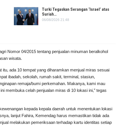
Turki Tegaskan Serangan ‘Israel’ atas
Suriah…
06/08/2026 21:48
 Dagri Nomor 04/2015 tentang penjualan minuman beralkohol
asan wisata.
gat itu, ada 10 tempat yang diharamkan menjual miras sesuai
t ibadah, sekolah, rumah sakit, terminal, stasiun,
, penginapan remaja/bumi perkemahan. Makanya, kami mau
ni membuka celah penjualan miras di 10 lokasi ini,” tegas
i kewenangan kepada kepala daerah untuk menentukan lokasi
isnya, lanjut Fahira, Kemendag harus memastikan tidak ada
enjual melakukan pemeriksaan terhadap kartu identitas setiap