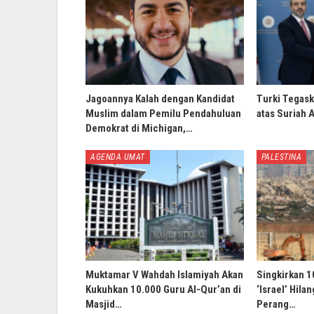
Jagoannya Kalah dengan Kandidat
Turki Tegask
Muslim dalam Pemilu Pendahuluan
atas Suriah 
Demokrat di Michigan,…
AGENDA UMAT
PALESTINA
Muktamar V Wahdah Islamiyah Akan
Singkirkan 1
Kukuhkan 10.000 Guru Al-Qur’an di
‘Israel’ Hila
Masjid…
Perang…