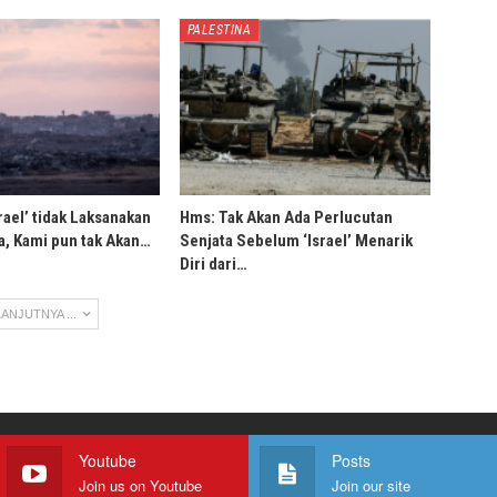
PALESTINA
rael’ tidak Laksanakan
Hms: Tak Akan Ada Perlucutan
, Kami pun tak Akan…
Senjata Sebelum ‘Israel’ Menarik
Diri dari…
ANJUTNYA ...
Youtube
Posts
Join us on Youtube
Join our site