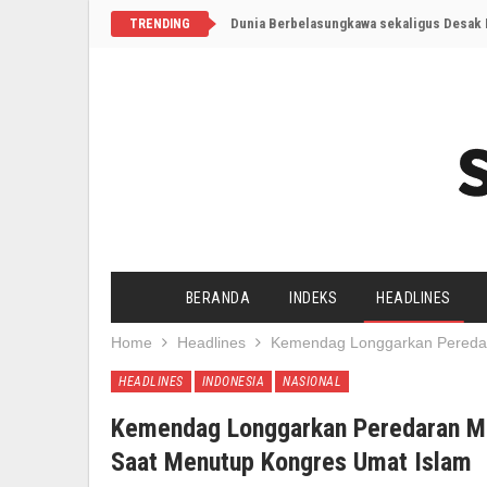
Dunia Berbelasungkawa sekaligus Desak I
TRENDING
BERANDA
INDEKS
HEADLINES
Home
Headlines
Kemendag Longgarkan Peredara
HEADLINES
INDONESIA
NASIONAL
Kemendag Longgarkan Peredaran Mi
Saat Menutup Kongres Umat Islam