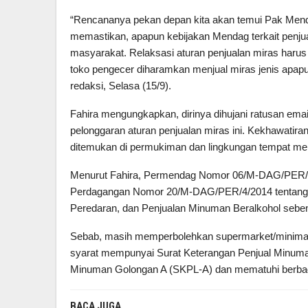
“Rencananya pekan depan kita akan temui Pak Mendag
memastikan, apapun kebijakan Mendag terkait penju
masyarakat. Relaksasi aturan penjualan miras har
toko pengecer diharamkan menjual miras jenis apapun 
redaksi, Selasa (15/9).
Fahira mengungkapkan, dirinya dihujani ratusan ema
pelonggaran aturan penjualan miras ini. Kekhawatir
ditemukan di permukiman dan lingkungan tempat merek
Menurut Fahira, Permendag Nomor 06/M-DAG/PER/1/
Perdagangan Nomor 20/M-DAG/PER/4/2014 tentang 
Peredaran, dan Penjualan Minuman Beralkohol sebe
Sebab, masih memperbolehkan supermarket/minimar
syarat mempunyai Surat Keterangan Penjual Minuma
Minuman Golongan A (SKPL-A) dan mematuhi berba
BACA JUGA