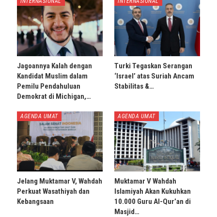
INTERNASIONAL
INTERNASIONAL
Jagoannya Kalah dengan
Turki Tegaskan Serangan
Kandidat Muslim dalam
‘Israel’ atas Suriah Ancam
Pemilu Pendahuluan
Stabilitas &…
Demokrat di Michigan,…
AGENDA UMAT
AGENDA UMAT
Jelang Muktamar V, Wahdah
Muktamar V Wahdah
Perkuat Wasathiyah dan
Islamiyah Akan Kukuhkan
Kebangsaan
10.000 Guru Al-Qur’an di
Masjid…