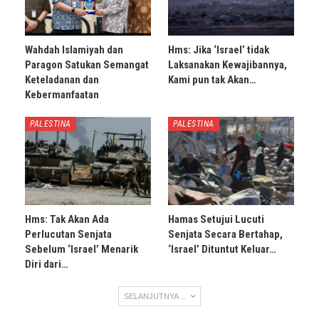
Wahdah Islamiyah dan
Hms: Jika ‘Israel’ tidak
Paragon Satukan Semangat
Laksanakan Kewajibannya,
Keteladanan dan
Kami pun tak Akan…
Kebermanfaatan
PALESTINA
PALESTINA
Hms: Tak Akan Ada
Hamas Setujui Lucuti
Perlucutan Senjata
Senjata Secara Bertahap,
Sebelum ‘Israel’ Menarik
‘Israel’ Dituntut Keluar…
Diri dari…
SELANJUTNYA ...