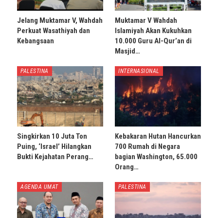
Jelang Muktamar V, Wahdah
Muktamar V Wahdah
Perkuat Wasathiyah dan
Islamiyah Akan Kukuhkan
Kebangsaan
10.000 Guru Al-Qur’an di
Masjid…
PALESTINA
INTERNASIONAL
Singkirkan 10 Juta Ton
Kebakaran Hutan Hancurkan
Puing, ‘Israel’ Hilangkan
700 Rumah di Negara
Bukti Kejahatan Perang…
bagian Washington, 65.000
Orang…
AGENDA UMAT
PALESTINA