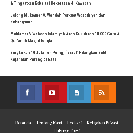
& Tingkatkan Eskalasi Kekerasan di Kawasan
Jelang Muktamar V, Wahdah Perkuat Wasathiyah dan
Kebangsaan
Muktamar V Wahdah Islamiyah Akan Kukuhkan 10.000 Guru Al-
Qur’an di Masjid Istiqlal
Singkirkan 10 Juta Ton Puing, ‘Israel’ Hilangkan Bukti
Kejahatan Perang di Gaza
Facebook
Youtube
Posts
RSS
Join us on Facebook
Join us on Youtube
Join our site
Subscribe 
Beranda
Tentang Kami
Redaksi
Kebijakan Privasi
Hubungi Kami