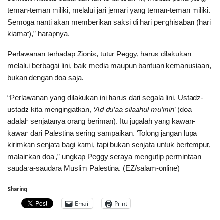
teman-teman miliki, melalui jari jemari yang teman-teman miliki.
Semoga nanti akan memberikan saksi di hari penghisaban (hari
kiamat),” harapnya.
Perlawanan terhadap Zionis, tutur Peggy, harus dilakukan
melalui berbagai lini, baik media maupun bantuan kemanusiaan,
bukan dengan doa saja.
“Perlawanan yang dilakukan ini harus dari segala lini. Ustadz-
ustadz kita mengingatkan,
‘
Ad du’
a
a sil
a
ahul mu’min
’ (doa
adalah senjatanya orang beriman). Itu jugalah yang kawan-
kawan dari Palestina sering sampaikan. ‘Tolong jangan lupa
kirimkan senjata bagi kami, tapi bukan senjata untuk bertempur,
malainkan doa’,” ungkap Peggy seraya mengutip permintaan
saudara-saudara Muslim Palestina. (EZ/salam-online)
Sharing:
Email
Print