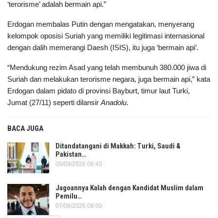
‘terorisme’ adalah bermain api.”
Erdogan membalas Putin dengan mengatakan, menyerang
kelompok oposisi Suriah yang memiliki legitimasi internasional
dengan dalih memerangi Daesh (ISIS), itu juga ‘bermain api’.
“Mendukung rezim Asad yang telah membunuh 380.000 jiwa di
Suriah dan melakukan terorisme negara, juga bermain api,” kata
Erdogan dalam pidato di provinsi Bayburt, timur laut Turki,
Jumat (27/11) seperti dilansir
Anadolu
.
BACA JUGA
Ditandatangani di Makkah: Turki, Saudi &
Pakistan…
09/08/2026 06:43
Jagoannya Kalah dengan Kandidat Muslim dalam
Pemilu…
07/08/2026 08:00