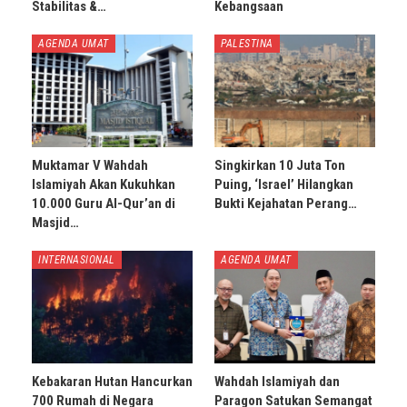
Stabilitas &…
Kebangsaan
AGENDA UMAT
PALESTINA
Muktamar V Wahdah
Singkirkan 10 Juta Ton
Islamiyah Akan Kukuhkan
Puing, ‘Israel’ Hilangkan
10.000 Guru Al-Qur’an di
Bukti Kejahatan Perang…
Masjid…
INTERNASIONAL
AGENDA UMAT
Kebakaran Hutan Hancurkan
Wahdah Islamiyah dan
700 Rumah di Negara
Paragon Satukan Semangat