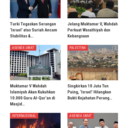
Turki Tegaskan Serangan
Jelang Muktamar V, Wahdah
‘Israel’ atas Suriah Ancam
Perkuat Wasathiyah dan
Stabilitas &…
Kebangsaan
AGENDA UMAT
PALESTINA
Muktamar V Wahdah
Singkirkan 10 Juta Ton
Islamiyah Akan Kukuhkan
Puing, ‘Israel’ Hilangkan
10.000 Guru Al-Qur’an di
Bukti Kejahatan Perang…
Masjid…
INTERNASIONAL
AGENDA UMAT