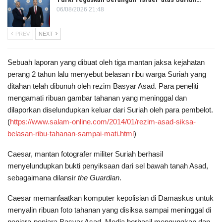
06/08/2026 21:48
PREV
NEXT
Sebuah laporan yang dibuat oleh tiga mantan jaksa kejahatan
perang 2 tahun lalu menyebut belasan ribu warga Suriah yang
ditahan telah dibunuh oleh rezim Basyar Asad. Para peneliti
mengamati ribuan gambar tahanan yang meninggal dan
dilaporkan diselundupkan keluar dari Suriah oleh para pembelot.
(
https://www.salam-online.com/2014/01/rezim-asad-siksa-
belasan-ribu-tahanan-sampai-mati.html
)
Caesar, mantan fotografer militer Suriah berhasil
menyelundupkan bukti penyiksaan dari sel bawah tanah Asad,
sebagaimana dilansir
the Guardian
.
Caesar memanfaatkan komputer kepolisian di Damaskus untuk
menyalin ribuan foto tahanan yang disiksa sampai meninggal di
penjara-penjara Basyar Asad. Media berhasil mengungkap dan