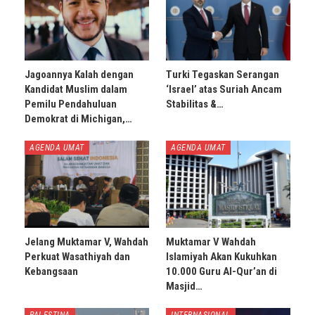
Jagoannya Kalah dengan
Turki Tegaskan Serangan
Kandidat Muslim dalam
‘Israel’ atas Suriah Ancam
Pemilu Pendahuluan
Stabilitas &…
Demokrat di Michigan,…
AGENDA UMAT
AGENDA UMAT
Jelang Muktamar V, Wahdah
Muktamar V Wahdah
Perkuat Wasathiyah dan
Islamiyah Akan Kukuhkan
Kebangsaan
10.000 Guru Al-Qur’an di
Masjid…